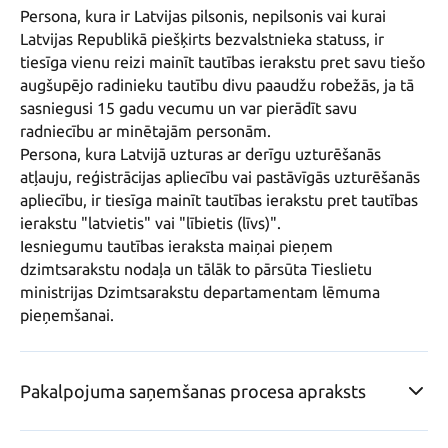
Persona, kura ir Latvijas pilsonis, nepilsonis vai kurai 
Latvijas Republikā piešķirts bezvalstnieka statuss, ir 
tiesīga vienu reizi mainīt tautības ierakstu pret savu tiešo 
augšupējo radinieku tautību divu paaudžu robežās, ja tā 
sasniegusi 15 gadu vecumu un var pierādīt savu 
radniecību ar minētajām personām.

Persona, kura Latvijā uzturas ar derīgu uzturēšanās 
atļauju, reģistrācijas apliecību vai pastāvīgās uzturēšanās 
apliecību, ir tiesīga mainīt tautības ierakstu pret tautības 
ierakstu "latvietis" vai "lībietis (līvs)".

Iesniegumu tautības ieraksta maiņai pieņem 
dzimtsarakstu nodaļa un tālāk to pārsūta Tieslietu 
ministrijas Dzimtsarakstu departamentam lēmuma 
pieņemšanai.
Pakalpojuma saņemšanas procesa apraksts