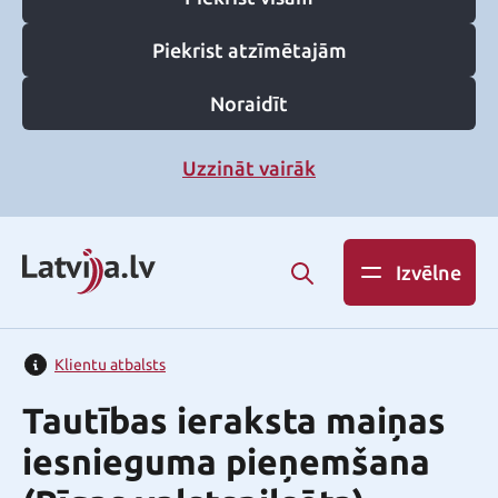
Piekrist atzīmētajām
Noraidīt
Uzzināt vairāk
Izvēlne
Klientu atbalsts
Tautības ieraksta maiņas
iesnieguma pieņemšana