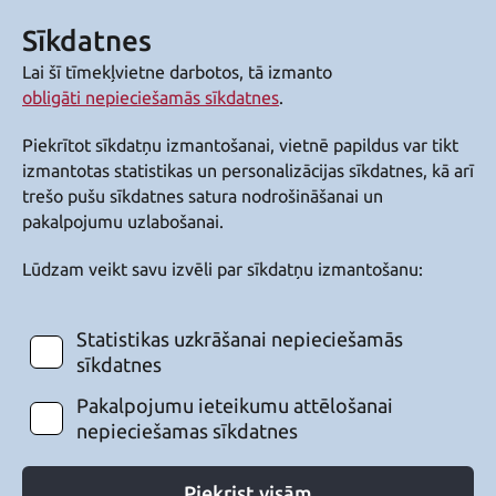
Sīkdatnes
Lai šī tīmekļvietne darbotos, tā izmanto
obligāti nepieciešamās sīkdatnes
.
Piekrītot sīkdatņu izmantošanai, vietnē papildus var tikt
izmantotas statistikas un personalizācijas sīkdatnes, kā arī
trešo pušu sīkdatnes satura nodrošināšanai un
pakalpojumu uzlabošanai.
Lūdzam veikt savu izvēli par sīkdatņu izmantošanu:
Statistikas uzkrāšanai nepieciešamās
sīkdatnes
Pakalpojumu ieteikumu attēlošanai
nepieciešamas sīkdatnes
Piekrist visām