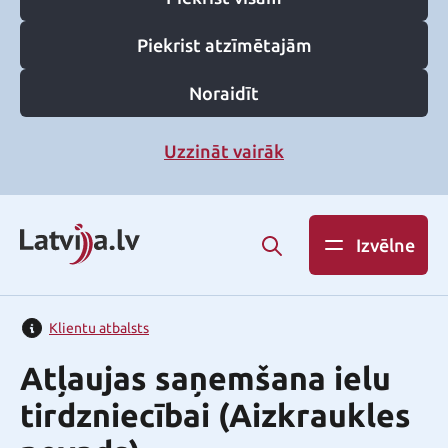
Piekrist atzīmētajām
Noraidīt
Uzzināt vairāk
Izvēlne
Klientu atbalsts
Atļaujas saņemšana ielu
tirdzniecībai (Aizkraukles