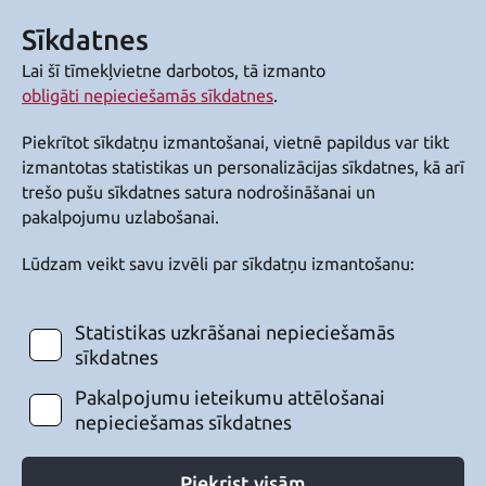
Sīkdatnes
Lai šī tīmekļvietne darbotos, tā izmanto
obligāti nepieciešamās sīkdatnes
.
Piekrītot sīkdatņu izmantošanai, vietnē papildus var tikt
izmantotas statistikas un personalizācijas sīkdatnes, kā arī
trešo pušu sīkdatnes satura nodrošināšanai un
pakalpojumu uzlabošanai.
Lūdzam veikt savu izvēli par sīkdatņu izmantošanu:
Statistikas uzkrāšanai nepieciešamās
sīkdatnes
Pakalpojumu ieteikumu attēlošanai
nepieciešamas sīkdatnes
Piekrist visām