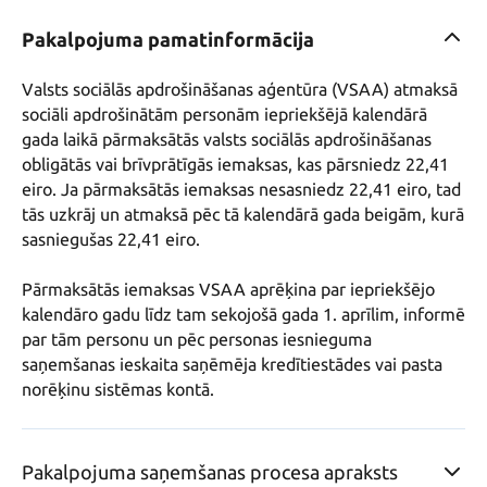
Pakalpojuma pamatinformācija
Valsts sociālās apdrošināšanas aģentūra (VSAA) atmaksā 
sociāli apdrošinātām personām iepriekšējā kalendārā 
gada laikā pārmaksātās valsts sociālās apdrošināšanas 
obligātās vai brīvprātīgās iemaksas, kas pārsniedz 22,41 
eiro. Ja pārmaksātās iemaksas nesasniedz 22,41 eiro, tad 
tās uzkrāj un atmaksā pēc tā kalendārā gada beigām, kurā 
sasniegušas 22,41 eiro. 

Pārmaksātās iemaksas VSAA aprēķina par iepriekšējo 
kalendāro gadu līdz tam sekojošā gada 1. aprīlim, informē 
par tām personu un pēc personas iesnieguma 
saņemšanas ieskaita saņēmēja kredītiestādes vai pasta 
norēķinu sistēmas kontā.
Pakalpojuma saņemšanas procesa apraksts