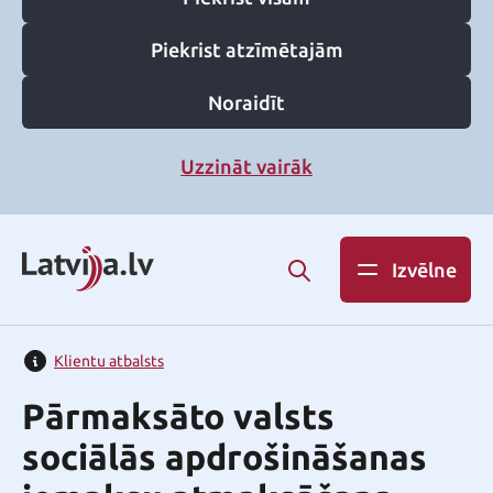
Piekrist atzīmētajām
Noraidīt
Uzzināt vairāk
Izvēlne
Klientu atbalsts
Pārmaksāto valsts
sociālās apdrošināšanas