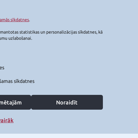
šamās sīkdatnes
.
zmantotas statistikas un personalizācijas sīkdatnes, kā
jumu uzlabošanai.
es
šamas sīkdatnes
zīmētajām
Noraidīt
vairāk