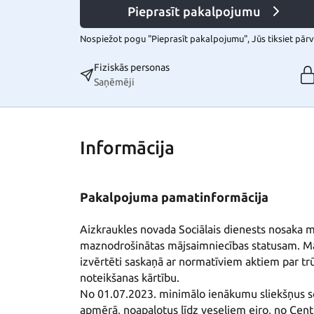
Pieprasīt pakalpojumu
Nospiežot pogu "Pieprasīt pakalpojumu", Jūs tiksiet pārvi
Fiziskās personas
Saņēmēji
Informācija
Pakalpojuma pamatinformācija
Aizkraukles novada Sociālais dienests nosaka mā
maznodrošinātas mājsaimniecības statusam. Māj
izvērtēti saskaņā ar normatīviem aktiem par tr
noteikšanas kārtību. 

No 01.07.2023. minimālo ienākumu sliekšņus soc
apmērā, noapaļotus līdz veseliem eiro, no Centr