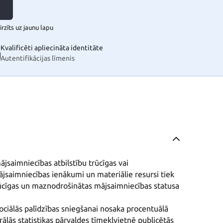
rzīts uz jaunu lapu
Kvalificēti apliecināta identitāte
Autentifikācijas līmenis
jsaimniecības atbilstību trūcīgas vai 
saimniecības ienākumi un materiālie resursi tiek 
ūcīgas un maznodrošinātas mājsaimniecības statusa 
iālās palīdzības sniegšanai nosaka procentuālā 
ālās statistikas pārvaldes tīmekļvietnē publicētās 