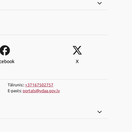
cebook
X
Tālrunis:
:
+37167502757
E-pasts
:
portals@vdaa.gov.lv