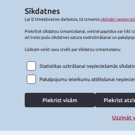
Sīkdatnes
Lai šī tīmekļvietne darbotos, tā izmanto
obligāti nepiecie
Piekrītot sīkdatņu izmantošanai, vietnē papildus var tikt i
arī trešo pušu sīkdatnes satura nodrošināšanai un pakalpo
Lūdzam veikt savu izvēli par sīkdatņu izmantošanu:
Statistikas uzkrāšanai nepieciešamās sīkdatn
Pakalpojumu ieteikumu attēlošanai nepiecie
Piekrist visām
Piekrist at
Uzzināt 