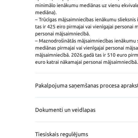
minimālo ienākumu mediānas uz vienu ekvival
mediāna). 

– Trūcīgas mājsaimniecības ienākumu slieksnis
tas ir 425 eiro pirmajai vai vienīgajai personai
personai mājsaimniecībā.

– Maznodrošinātās mājsaimniecības ienākumu s
mediānas pirmajai vai vienīgajai personai mājs
mājsaimniecībā. 2026.gadā tas ir 510 euro pirma
euro katrai nākamajai personai mājsaimniecībā.
Pakalpojuma saņemšanas procesa apraks
Dokumenti un veidlapas
Tiesiskais regulējums