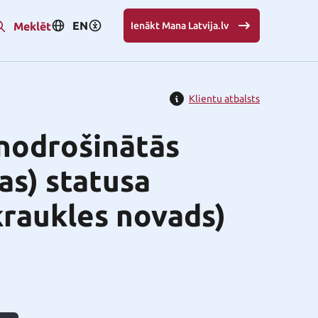
EN
Meklēt
Ienākt Mana Latvija.lv
Klientu atbalsts
znodrošinātās
as) statusa
kraukles novads)