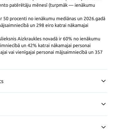
ento patērētāju mēnesī (turpmāk — ienākumu 
 ir 50 procenti no ienākumu mediānas un 2026.gadā 
 mājsaimniecībā un 298 eiro katrai nākamajai 
lieksnis Aizkraukles novadā ir 60% no ienākumu 
aimniecībā un 42% katrai nākamajai personai 
jai vai vienīgajai personai mājsaimniecībā un 357 
ts