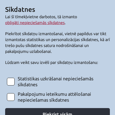
Sīkdatnes
Lai šī tīmekļvietne darbotos, tā izmanto
obligāti nepieciešamās sīkdatnes
.
Piekrītot sīkdatņu izmantošanai, vietnē papildus var tikt
izmantotas statistikas un personalizācijas sīkdatnes, kā arī
trešo pušu sīkdatnes satura nodrošināšanai un
pakalpojumu uzlabošanai.
Lūdzam veikt savu izvēli par sīkdatņu izmantošanu:
Statistikas uzkrāšanai nepieciešamās
sīkdatnes
Pakalpojumu ieteikumu attēlošanai
nepieciešamas sīkdatnes
Piekrist visām