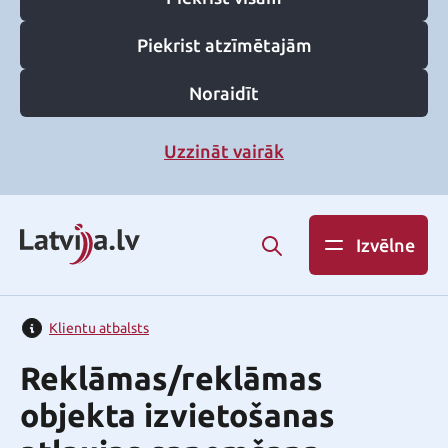
Piekrist atzīmētajām
Noraidīt
Uzzināt vairāk
Izvēlne
Klientu atbalsts
Reklāmas/reklāmas
objekta izvietošanas