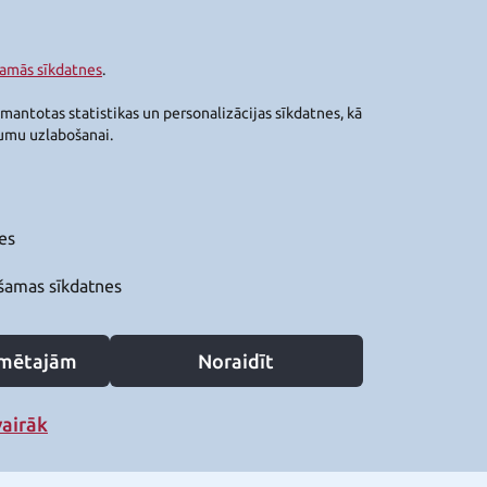
šamās sīkdatnes
.
zmantotas statistikas un personalizācijas sīkdatnes, kā
jumu uzlabošanai.
es
šamas sīkdatnes
zīmētajām
Noraidīt
vairāk