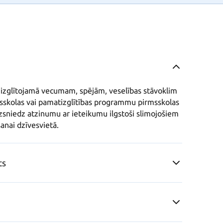
izglītojamā vecumam, spējām, veselības stāvoklim 
msskolas vai pamatizglītības programmu pirmsskolas 
zsniedz atzinumu ar ieteikumu ilgstoši slimojošiem 
anai dzīvesvietā.
ts