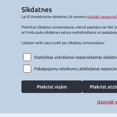
Sīkdatnes
Lai šī tīmekļvietne darbotos, tā izmanto
obligāti nepiecie
Piekrītot sīkdatņu izmantošanai, vietnē papildus var tikt i
arī trešo pušu sīkdatnes satura nodrošināšanai un pakalpo
Lūdzam veikt savu izvēli par sīkdatņu izmantošanu:
Statistikas uzkrāšanai nepieciešamās sīkdatn
Pakalpojumu ieteikumu attēlošanai nepiecie
Piekrist visām
Piekrist at
Uzzināt 