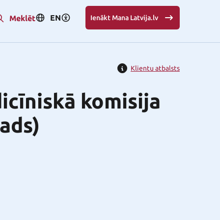
EN
Meklēt
Ienākt Mana Latvija.lv
Klientu atbalsts
cīniskā komisija
ads)