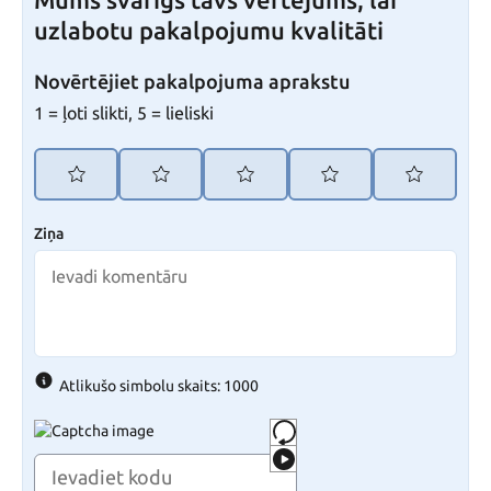
Mums svarīgs tavs vērtējums, lai
uzlabotu pakalpojumu kvalitāti
Novērtējiet pakalpojuma aprakstu
1 = ļoti slikti, 5 = lieliski
Ziņa
Atlikušo simbolu skaits: 1000