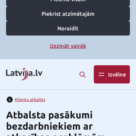
Piekrist atzīmētajām
Noraidīt
Uzzināt vairāk
Izvēlne
Klientu atbalsts
Atbalsta pasākumi
bezdarbniekiem ar