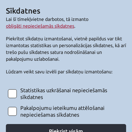
Sīkdatnes
Lai šī tīmekļvietne darbotos, tā izmanto
obligāti nepieciešamās sīkdatnes
.
Piekrītot sīkdatņu izmantošanai, vietnē papildus var tikt
izmantotas statistikas un personalizācijas sīkdatnes, kā arī
trešo pušu sīkdatnes satura nodrošināšanai un
pakalpojumu uzlabošanai.
Lūdzam veikt savu izvēli par sīkdatņu izmantošanu:
Statistikas uzkrāšanai nepieciešamās
sīkdatnes
Pakalpojumu ieteikumu attēlošanai
nepieciešamas sīkdatnes
Piekrist visām