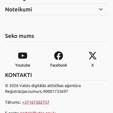
Noteikumi
Seko mums
Youtube
Facebook
X
KONTAKTI
© 2026 Valsts digitālās attīstības aģentūra
Reģistrācijas numurs: 90001733697
Tālrunis:
:
+37167502757
E-pasts
:
portals@vdaa.gov.lv