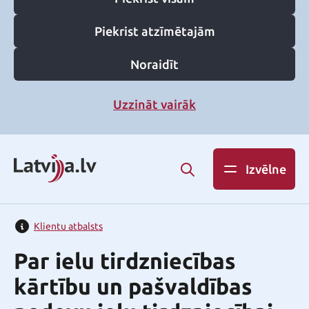
Piekrist atzīmētajām
Noraidīt
Uzzināt vairāk
Izvēlne
Klientu atbalsts
Par ielu tirdzniecības
kārtību un pašvaldības