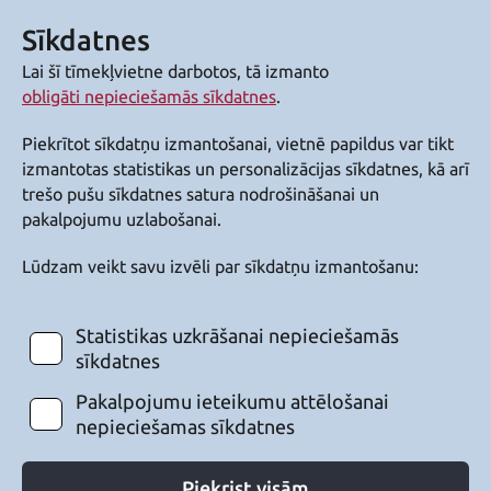
Sīkdatnes
Lai šī tīmekļvietne darbotos, tā izmanto
obligāti nepieciešamās sīkdatnes
.
Piekrītot sīkdatņu izmantošanai, vietnē papildus var tikt
izmantotas statistikas un personalizācijas sīkdatnes, kā arī
trešo pušu sīkdatnes satura nodrošināšanai un
pakalpojumu uzlabošanai.
Lūdzam veikt savu izvēli par sīkdatņu izmantošanu:
Statistikas uzkrāšanai nepieciešamās
sīkdatnes
Pakalpojumu ieteikumu attēlošanai
nepieciešamas sīkdatnes
Piekrist visām