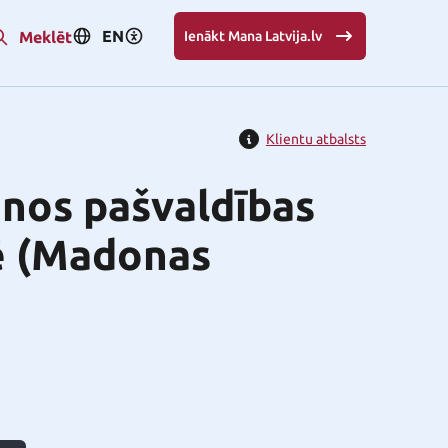
EN
Meklēt
Ienākt Mana Latvija.lv
Klientu atbalsts
anos pašvaldības
dē (Madonas