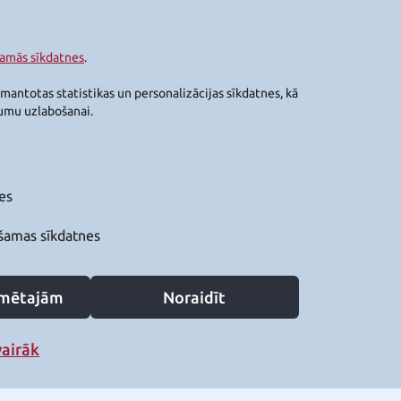
šamās sīkdatnes
.
zmantotas statistikas un personalizācijas sīkdatnes, kā
jumu uzlabošanai.
es
šamas sīkdatnes
zīmētajām
Noraidīt
vairāk