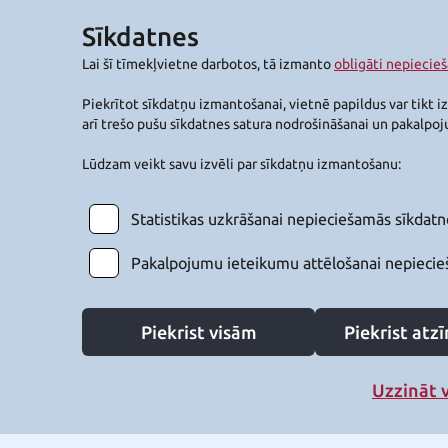
Sīkdatnes
Lai šī tīmekļvietne darbotos, tā izmanto
obligāti nepiecie
Piekrītot sīkdatņu izmantošanai, vietnē papildus var tikt i
arī trešo pušu sīkdatnes satura nodrošināšanai un pakalpo
Lūdzam veikt savu izvēli par sīkdatņu izmantošanu:
Statistikas uzkrāšanai nepieciešamās sīkdatn
Pakalpojumu ieteikumu attēlošanai nepiecie
Piekrist visām
Piekrist at
Uzzināt 