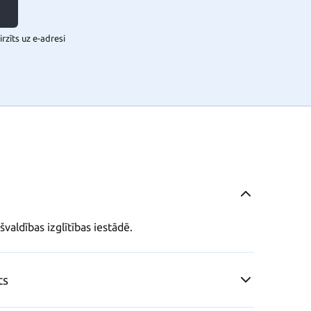
rzīts uz e-adresi
valdības izglītības iestādē.
ts