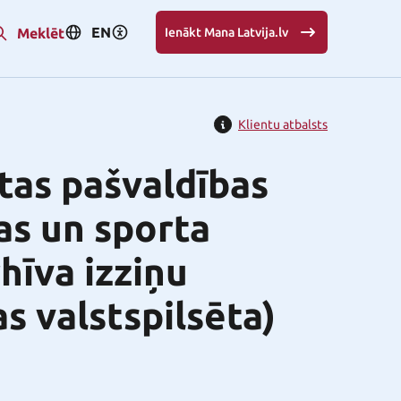
EN
Meklēt
Ienākt Mana Latvija.lv
Klientu atbalsts
ētas pašvaldības
ras un sporta
hīva izziņu
s valstspilsēta)