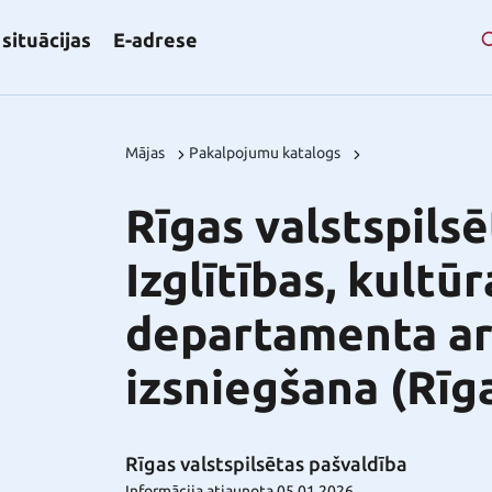
situācijas
E-adrese
Mājas
Pakalpojumu katalogs
Rīgas valstspils
Izglītības, kultū
departamenta ar
izsniegšana (Rīga
Rīgas valstspilsētas pašvaldība
Informācija atjaunota 05.01.2026.