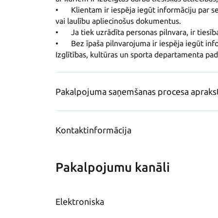
•	Klientam ir iespēja iegūt informāciju par sevi un mirušajiem radiniekiem, uzrādot radniecību 
vai laulību apliecinošus dokumentus. 

•	Ja tiek uzrādīta personas pilnvara, ir tiesības iegūt informāciju par šo personu. 

•	Bez īpaša pilnvarojuma ir iespēja iegūt informāciju par Rīgas valstspilsētas pašvaldības 
Pakalpojuma saņemšanas procesa apraks
Kontaktinformācija
Pakalpojumu kanāli
Elektroniska