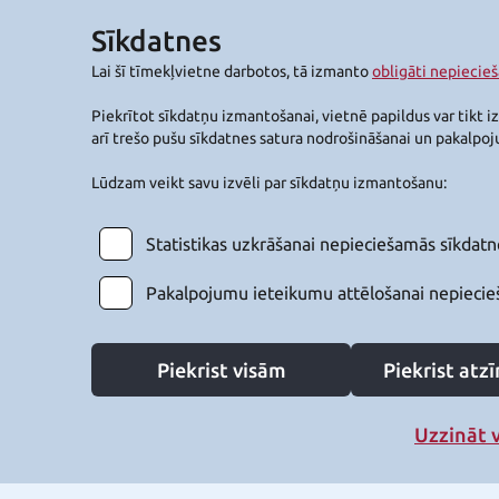
Sīkdatnes
Lai šī tīmekļvietne darbotos, tā izmanto
obligāti nepiecie
Piekrītot sīkdatņu izmantošanai, vietnē papildus var tikt i
arī trešo pušu sīkdatnes satura nodrošināšanai un pakalpo
Lūdzam veikt savu izvēli par sīkdatņu izmantošanu:
Statistikas uzkrāšanai nepieciešamās sīkdatn
Pakalpojumu ieteikumu attēlošanai nepiecie
Piekrist visām
Piekrist at
Uzzināt 