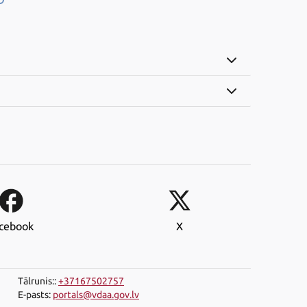
cebook
X
Tālrunis:
:
+37167502757
E-pasts
:
portals@vdaa.gov.lv