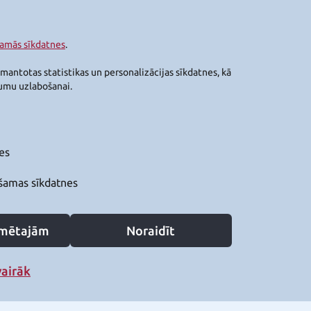
šamās sīkdatnes
.
zmantotas statistikas un personalizācijas sīkdatnes, kā
jumu uzlabošanai.
es
šamas sīkdatnes
zīmētajām
Noraidīt
vairāk