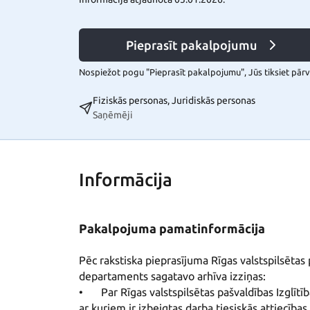
Pieprasīt pakalpojumu
Nospiežot pogu "Pieprasīt pakalpojumu", Jūs tiksiet pārvi
Fiziskās personas, Juridiskās personas
Saņēmēji
Informācija
Pakalpojuma pamatinformācija
Pēc rakstiska pieprasījuma Rīgas valstspilsētas p
departaments sagatavo arhīva izziņas:

•	Par Rīgas valstspilsētas pašvaldības Izglītības, kultūras un sporta departamenta darbiniekiem, 
ar kuriem ir izbeigtas darba tiesiskās attiecība