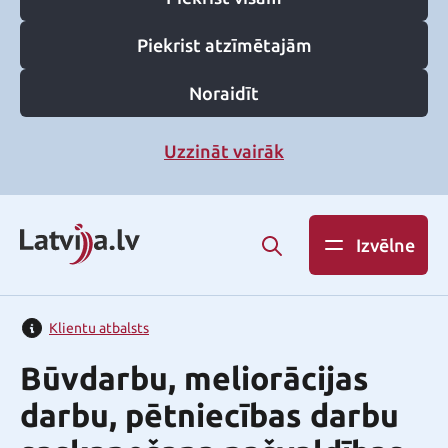
Piekrist atzīmētajām
Noraidīt
Uzzināt vairāk
Izvēlne
Klientu atbalsts
Būvdarbu, meliorācijas
darbu, pētniecības darbu