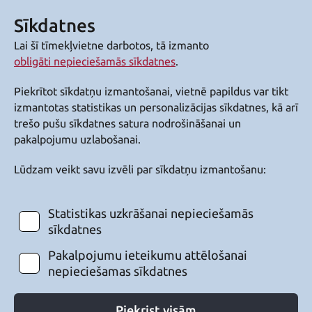
Sīkdatnes
Lai šī tīmekļvietne darbotos, tā izmanto
obligāti nepieciešamās sīkdatnes
.
Piekrītot sīkdatņu izmantošanai, vietnē papildus var tikt
izmantotas statistikas un personalizācijas sīkdatnes, kā arī
trešo pušu sīkdatnes satura nodrošināšanai un
pakalpojumu uzlabošanai.
Lūdzam veikt savu izvēli par sīkdatņu izmantošanu:
Statistikas uzkrāšanai nepieciešamās
sīkdatnes
Pakalpojumu ieteikumu attēlošanai
nepieciešamas sīkdatnes
Piekrist visām