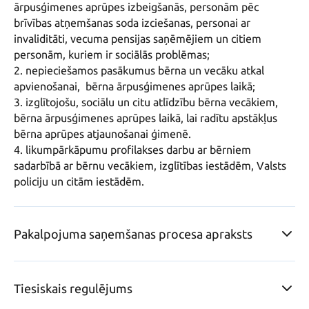
ārpusģimenes aprūpes izbeigšanās, personām pēc 
brīvības atņemšanas soda izciešanas, personai ar 
invaliditāti, vecuma pensijas saņēmējiem un citiem 
personām, kuriem ir sociālās problēmas;

2. nepieciešamos pasākumus bērna un vecāku atkal 
apvienošanai,  bērna ārpusģimenes aprūpes laikā; 

3. izglītojošu, sociālu un citu atlīdzību bērna vecākiem, 
bērna ārpusģimenes aprūpes laikā, lai radītu apstākļus 
bērna aprūpes atjaunošanai ģimenē.

4. likumpārkāpumu profilakses darbu ar bērniem 
sadarbībā ar bērnu vecākiem, izglītības iestādēm, Valsts 
policiju un citām iestādēm.
Pakalpojuma saņemšanas procesa apraksts
Tiesiskais regulējums