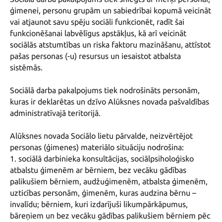
ģimenei, personu grupām un sabiedrībai kopumā veicināt 
vai atjaunot savu spēju sociāli funkcionēt, radīt šai 
funkcionēšanai labvēlīgus apstākļus, kā arī veicināt 
sociālās atstumtības un riska faktoru mazināšanu, attīstot 
pašas personas (-u) resursus un iesaistot atbalsta 
sistēmās.

Sociālā darba pakalpojums tiek nodrošināts personām, 
kuras ir deklarētas un dzīvo Alūksnes novada pašvaldības 
administratīvajā teritorijā.

Alūksnes novada Sociālo lietu pārvalde, neizvērtējot 
personas (ģimenes) materiālo situāciju nodrošina:

1. sociālā darbinieka konsultācijas, sociālpsiholoģisko 
atbalstu ģimenēm ar bērniem, bez vecāku gādības 
palikušiem bērniem, audžuģimenēm, atbalsta ģimenēm, 
uzticības personām, ģimenēm, kuras audzina bērnu – 
invalīdu; bērniem, kuri izdarījuši likumpārkāpumus, 
bāreņiem un bez vecāku gādības palikušiem bērniem pēc 