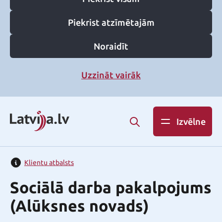
Piekrist atzīmētajām
Noraidīt
Uzzināt vairāk
Izvēlne
Klientu atbalsts
Sociālā darba pakalpojums
(Alūksnes novads)