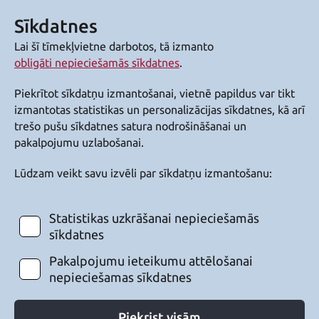
Sīkdatnes
Lai šī tīmekļvietne darbotos, tā izmanto
obligāti nepieciešamās sīkdatnes
.
Piekrītot sīkdatņu izmantošanai, vietnē papildus var tikt
izmantotas statistikas un personalizācijas sīkdatnes, kā arī
trešo pušu sīkdatnes satura nodrošināšanai un
pakalpojumu uzlabošanai.
Lūdzam veikt savu izvēli par sīkdatņu izmantošanu:
Statistikas uzkrāšanai nepieciešamās
sīkdatnes
Pakalpojumu ieteikumu attēlošanai
nepieciešamas sīkdatnes
Piekrist visām