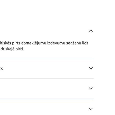
driskās pirts apmeklējumu izdevumu segšanu līdz 
riskajā pirtī.
ts