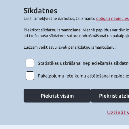
Sīkdatnes
Lai šī tīmekļvietne darbotos, tā izmanto
obligāti nepiecie
Piekrītot sīkdatņu izmantošanai, vietnē papildus var tikt i
arī trešo pušu sīkdatnes satura nodrošināšanai un pakalpo
Lūdzam veikt savu izvēli par sīkdatņu izmantošanu:
Statistikas uzkrāšanai nepieciešamās sīkdatn
Pakalpojumu ieteikumu attēlošanai nepiecie
Piekrist visām
Piekrist at
Uzzināt 