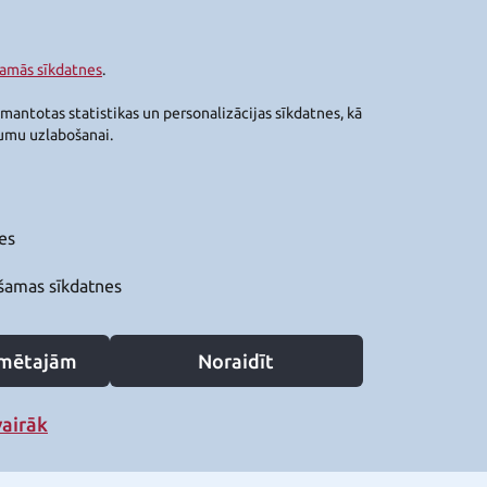
šamās sīkdatnes
.
zmantotas statistikas un personalizācijas sīkdatnes, kā
jumu uzlabošanai.
es
šamas sīkdatnes
zīmētajām
Noraidīt
vairāk