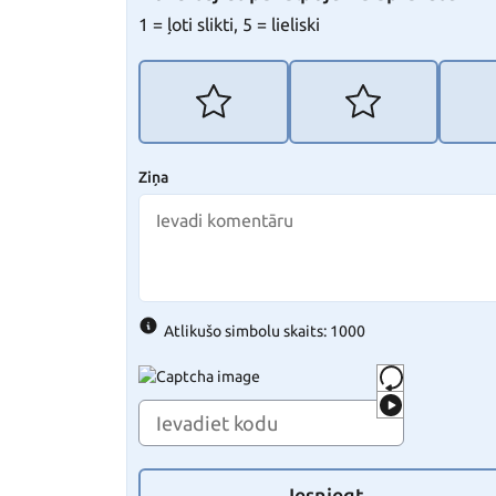
1 = ļoti slikti, 5 = lieliski
Ziņa
Atlikušo simbolu skaits: 1000
Iesniegt