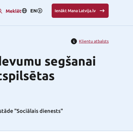
EN
Meklēt
Ienākt Mana Latvija.lv
Klientu atbalsts
zdevumu segšanai
tspilsētas
stāde "Sociālais dienests"