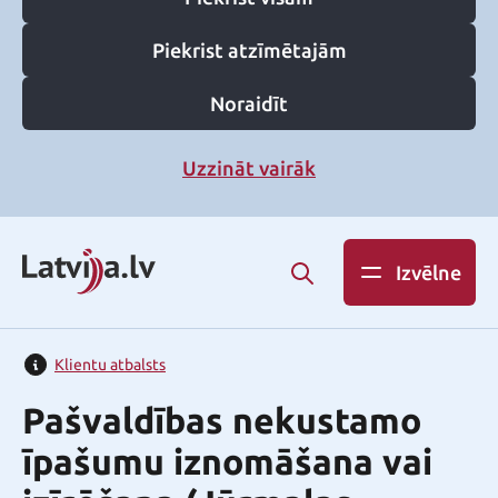
Piekrist atzīmētajām
Noraidīt
Uzzināt vairāk
Izvēlne
Klientu atbalsts
Pašvaldības nekustamo
īpašumu iznomāšana vai