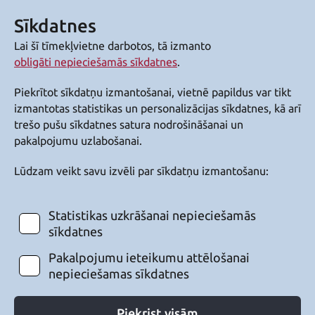
Sīkdatnes
Lai šī tīmekļvietne darbotos, tā izmanto
obligāti nepieciešamās sīkdatnes
.
Piekrītot sīkdatņu izmantošanai, vietnē papildus var tikt
izmantotas statistikas un personalizācijas sīkdatnes, kā arī
trešo pušu sīkdatnes satura nodrošināšanai un
pakalpojumu uzlabošanai.
Lūdzam veikt savu izvēli par sīkdatņu izmantošanu:
Statistikas uzkrāšanai nepieciešamās
sīkdatnes
Pakalpojumu ieteikumu attēlošanai
nepieciešamas sīkdatnes
Piekrist visām