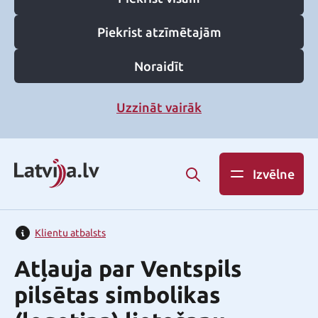
Piekrist atzīmētajām
Noraidīt
Uzzināt vairāk
Izvēlne
Klientu atbalsts
Atļauja par Ventspils
pilsētas simbolikas