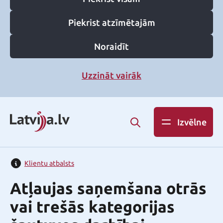
Piekrist atzīmētajām
Noraidīt
Uzzināt vairāk
Izvēlne
Klientu atbalsts
Atļaujas saņemšana otrās
vai trešās kategorijas