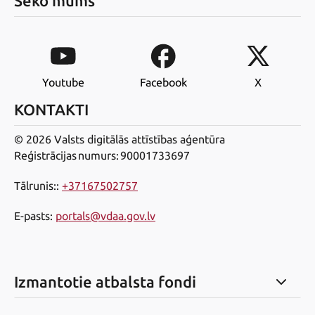
Seko mums
Youtube
Facebook
X
KONTAKTI
© 2026 Valsts digitālās attīstības aģentūra
Reģistrācijas numurs: 90001733697
Tālrunis:
:
+37167502757
E-pasts
:
portals@vdaa.gov.lv
Izmantotie atbalsta fondi