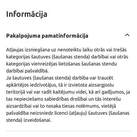
Informācija
Pakalpojuma pamatinformācija
Atļaujas izsniegšana uz nenoteiktu laiku otrās vai trešās 
kategorijas šautuves (šaušanas stenda) darbībai vai otrās 
kategorijas vienreizējas lietošanas šaušanas stendu 
darbībai pašvaldībā.

Ja šautuves (šaušanas stenda) darbība var traucēt 
apkārtējos iedzīvotājus, tā ir izvietota aizsargjoslu 
teritorijā vai var radīt kaitējumu videi, kā arī gadījumos, ja 
tas nepieciešams sabiedrības drošībai un tās interešu 
aizsardzībai vai to nosaka tiesas nolēmums, vietējā 
pašvaldība neizsniedz licenci (atļauju) šautuves (šaušanas 
stenda) izveidošanai.