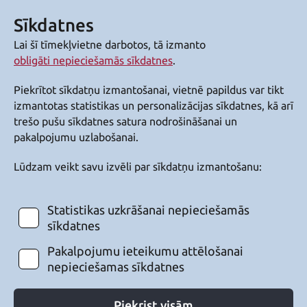
Sīkdatnes
Lai šī tīmekļvietne darbotos, tā izmanto
obligāti nepieciešamās sīkdatnes
.
Piekrītot sīkdatņu izmantošanai, vietnē papildus var tikt
izmantotas statistikas un personalizācijas sīkdatnes, kā arī
trešo pušu sīkdatnes satura nodrošināšanai un
pakalpojumu uzlabošanai.
Lūdzam veikt savu izvēli par sīkdatņu izmantošanu:
Statistikas uzkrāšanai nepieciešamās
sīkdatnes
Pakalpojumu ieteikumu attēlošanai
nepieciešamas sīkdatnes
Piekrist visām