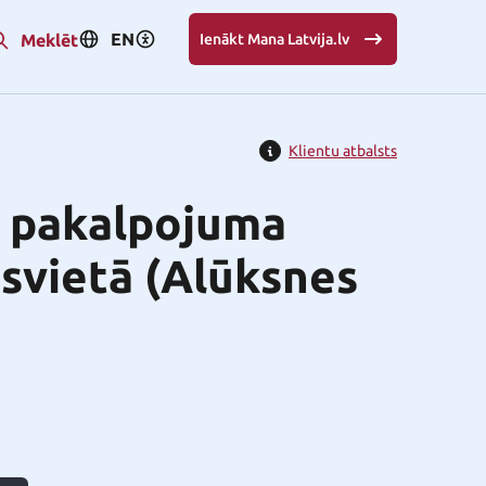
EN
Meklēt
Ienākt Mana Latvija.lv
Klientu atbalsts
s pakalpojuma
svietā (Alūksnes