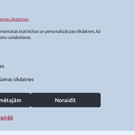
šamās sīkdatnes
.
zmantotas statistikas un personalizācijas sīkdatnes, kā
jumu uzlabošanai.
es
šamas sīkdatnes
zīmētajām
Noraidīt
vairāk