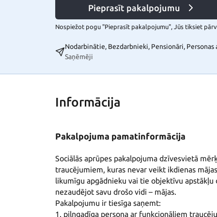
Pieprasīt pakalpojumu
Nospiežot pogu "Pieprasīt pakalpojumu", Jūs tiksiet pārvi
Nodarbinātie, Bezdarbnieki, Pensionāri, Persona
Saņēmēji
Informācija
Pakalpojuma pamatinformācija
Sociālās aprūpes pakalpojuma dzīvesvietā mērķi
traucējumiem, kuras nevar veikt ikdienas mājas
likumīgu apgādnieku vai tie objektīvu apstākļu 
nezaudējot savu drošo vidi – mājas.

Pakalpojumu ir tiesīga saņemt:

1. pilngadīga persona ar funkcionāliem traucēj