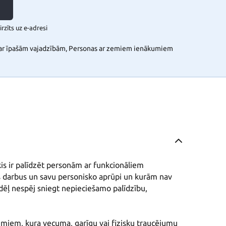
rzīts uz e-adresi
s ar īpašām vajadzībām, Personas ar zemiem ienākumiem
s ir palīdzēt personām ar funkcionāliem 
 darbus un savu personisko aprūpi un kurām nav 
dēļ nespēj sniegt nepieciešamo palīdzību, 
umiem, kura vecuma, garīgu vai fizisku traucējumu 