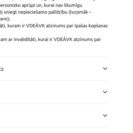
ersonisko aprūpi un, kurai nav likumīgu 
ēj sniegt nepieciešamo palīdzību (turpmāk – 
em);

tāti, kuram ir VDEĀVK atzinums par īpašas kopšanas 
m ar invaliditāti, kurai ir VDEĀVK atzinums par 
ts