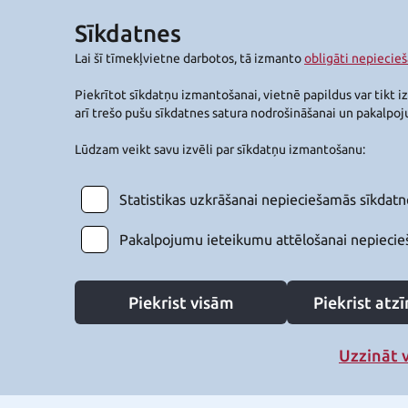
Sīkdatnes
Lai šī tīmekļvietne darbotos, tā izmanto
obligāti nepiecie
Piekrītot sīkdatņu izmantošanai, vietnē papildus var tikt i
arī trešo pušu sīkdatnes satura nodrošināšanai un pakalpo
Lūdzam veikt savu izvēli par sīkdatņu izmantošanu:
Statistikas uzkrāšanai nepieciešamās sīkdatn
Pakalpojumu ieteikumu attēlošanai nepiecie
Piekrist visām
Piekrist at
Uzzināt 