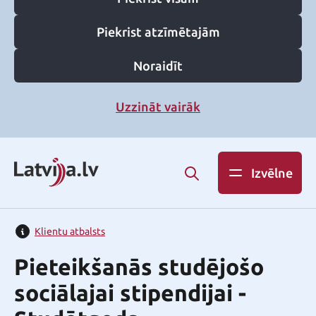
Piekrist atzīmētajām
Noraidīt
Uzzināt vairāk
Izvēlne
Klientu atbalsts
Pieteikšanās studējošo
sociālajai stipendijai -