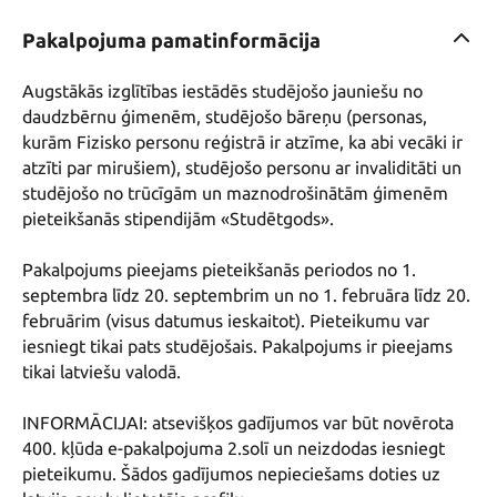
Pakalpojuma pamatinformācija
Augstākās izglītības iestādēs studējošo jauniešu no 
daudzbērnu ģimenēm, studējošo bāreņu (personas, 
kurām Fizisko personu reģistrā ir atzīme, ka abi vecāki ir 
atzīti par mirušiem), studējošo personu ar invaliditāti un 
studējošo no trūcīgām un maznodrošinātām ģimenēm 
pieteikšanās stipendijām «Studētgods». 

Pakalpojums pieejams pieteikšanās periodos no 1. 
septembra līdz 20. septembrim un no 1. februāra līdz 20. 
februārim (visus datumus ieskaitot). Pieteikumu var 
iesniegt tikai pats studējošais. Pakalpojums ir pieejams 
tikai latviešu valodā.

INFORMĀCIJAI: atsevišķos gadījumos var būt novērota 
400. kļūda e-pakalpojuma 2.solī un neizdodas iesniegt 
pieteikumu. Šādos gadījumos nepieciešams doties uz 