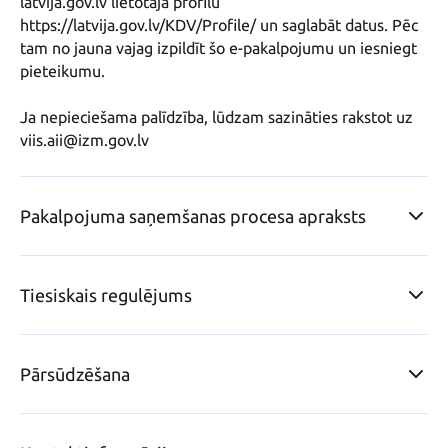
latvija.gov.lv lietotāja profilu 
https://latvija.gov.lv/KDV/Profile/ un saglabāt datus. Pēc 
tam no jauna vajag izpildīt šo e-pakalpojumu un iesniegt 
pieteikumu. 

Ja nepieciešama palīdzība, lūdzam sazināties rakstot uz 
viis.aii@izm.gov.lv
Pakalpojuma saņemšanas procesa apraksts
Tiesiskais regulējums
Pārsūdzēšana