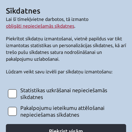
Sīkdatnes
Lai šī tīmekļvietne darbotos, tā izmanto
obligāti nepieciešamās sīkdatnes
.
Piekrītot sīkdatņu izmantošanai, vietnē papildus var tikt
izmantotas statistikas un personalizācijas sīkdatnes, kā arī
trešo pušu sīkdatnes satura nodrošināšanai un
pakalpojumu uzlabošanai.
Lūdzam veikt savu izvēli par sīkdatņu izmantošanu:
Statistikas uzkrāšanai nepieciešamās
sīkdatnes
Pakalpojumu ieteikumu attēlošanai
nepieciešamas sīkdatnes
Piekrist visām