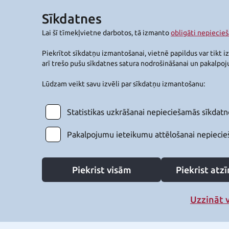
Sīkdatnes
Lai šī tīmekļvietne darbotos, tā izmanto
obligāti nepiecie
Piekrītot sīkdatņu izmantošanai, vietnē papildus var tikt i
arī trešo pušu sīkdatnes satura nodrošināšanai un pakalpo
Lūdzam veikt savu izvēli par sīkdatņu izmantošanu:
Statistikas uzkrāšanai nepieciešamās sīkdatn
Pakalpojumu ieteikumu attēlošanai nepiecie
Piekrist visām
Piekrist at
Uzzināt 