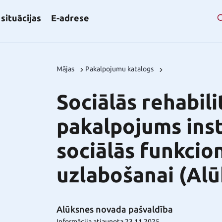
situācijas
E-adrese
Mājas
Pakalpojumu katalogs
Sociālās rehabili
pakalpojums inst
sociālās funkcio
uzlabošanai (Al
Alūksnes novada pašvaldība
Informācija atjaunota 23.11.2025.