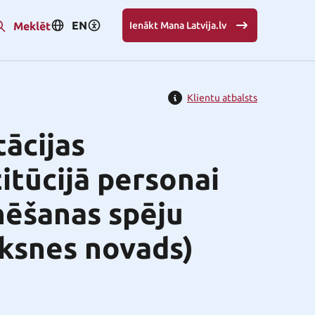
EN
Meklēt
Ienākt Mana Latvija.lv
Klientu atbalsts
tācijas
itūcijā personai
nēšanas spēju
ūksnes novads)