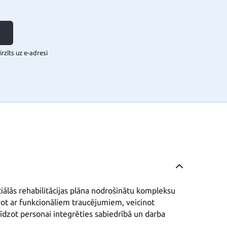
rzīts uz e-adresi
ciālās rehabilitācijas plāna nodrošinātu kompleksu 
ot ar funkcionāliem traucējumiem, veicinot 
dzot personai integrēties sabiedrībā un darba 