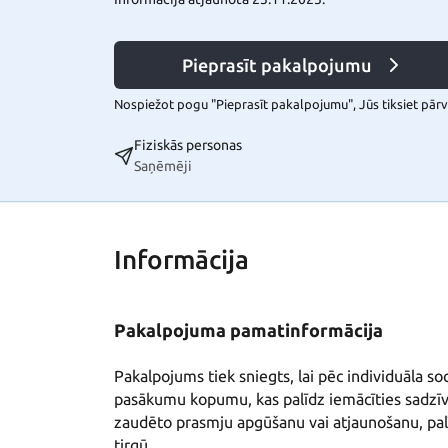
Pieprasīt pakalpojumu
Nospiežot pogu "Pieprasīt pakalpojumu", Jūs tiksiet pārvi
Fiziskās personas
Saņēmēji
Informācija
Pakalpojuma pamatinformācija
Pakalpojums tiek sniegts, lai pēc individuāla so
pasākumu kopumu, kas palīdz iemācīties sadzīv
zaudēto prasmju apgūšanu vai atjaunošanu, palī
tirgū. 
