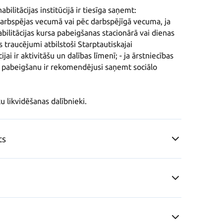
ilitācijas institūcijā ir tiesīga saņemt: 

ilitācijas kursa pabeigšanas stacionārā vai dienas 
s traucējumi atbilstoši Starptautiskajai 
ai ir aktivitāšu un dalības līmenī; - ja ārstniecības 
as pabeigšanu ir rekomendējusi saņemt sociālo 
ku likvidēšanas dalībnieki.
ts