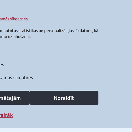
šamās sīkdatnes
.
zmantotas statistikas un personalizācijas sīkdatnes, kā
jumu uzlabošanai.
es
šamas sīkdatnes
zīmētajām
Noraidīt
vairāk