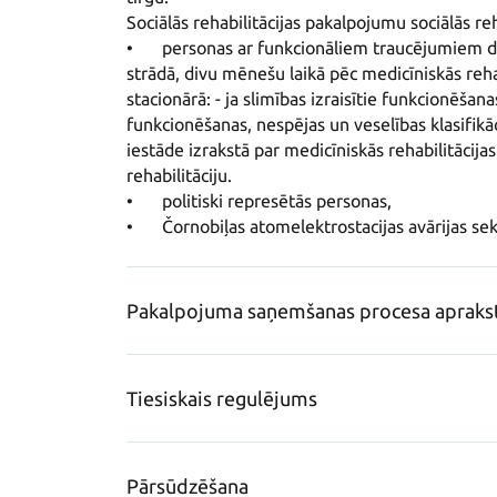
Sociālās rehabilitācijas pakalpojumu sociālās rehab
•	personas ar funkcionāliem traucējumiem darbspējas vecumā vai pēc darbspējīgā vecuma, ja 
strādā, divu mēnešu laikā pēc medicīniskās rehab
stacionārā: - ja slimības izraisītie funkcionēšana
funkcionēšanas, nespējas un veselības klasifikācij
iestāde izrakstā par medicīniskās rehabilitācij
rehabilitāciju.

•	politiski represētās personas, 

•	Čornobiļas atomelektrostacijas avārijas se
Pakalpojuma saņemšanas procesa apraks
Tiesiskais regulējums
Pārsūdzēšana