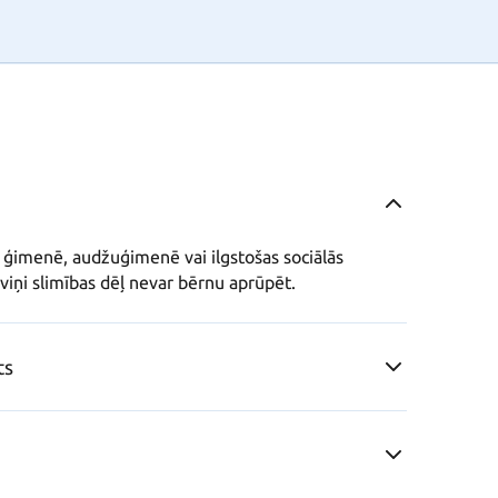
ģimenē, audžuģimenē vai ilgstošas sociālās 
a viņi slimības dēļ nevar bērnu aprūpēt.
ts