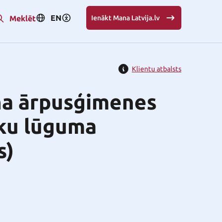
EN
Meklēt
Ienākt Mana Latvija.lv
Klientu atbalsts
na ārpusģimenes
ku lūguma
s)