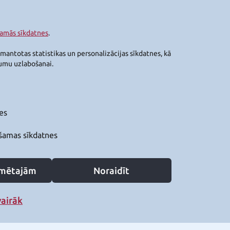
šamās sīkdatnes
.
zmantotas statistikas un personalizācijas sīkdatnes, kā
jumu uzlabošanai.
es
šamas sīkdatnes
zīmētajām
Noraidīt
vairāk