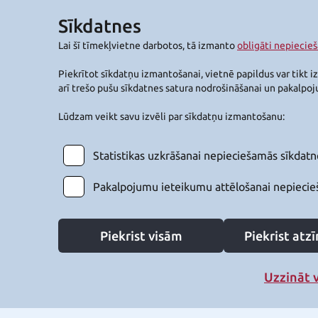
Sīkdatnes
Lai šī tīmekļvietne darbotos, tā izmanto
obligāti nepiecie
Piekrītot sīkdatņu izmantošanai, vietnē papildus var tikt i
arī trešo pušu sīkdatnes satura nodrošināšanai un pakalpo
Lūdzam veikt savu izvēli par sīkdatņu izmantošanu:
Statistikas uzkrāšanai nepieciešamās sīkdatn
Pakalpojumu ieteikumu attēlošanai nepiecie
Piekrist visām
Piekrist at
Uzzināt 