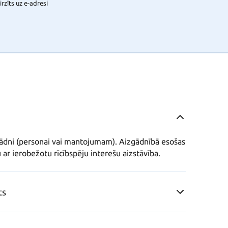
rzīts uz e-adresi
zgādni (personai vai mantojumam). Aizgādnībā esošas 
ar ierobežotu rīcībspēju interešu aizstāvība.
ts