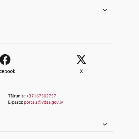
cebook
X
Tālrunis:
:
+37167502757
E-pasts
:
portals@vdaa.gov.lv