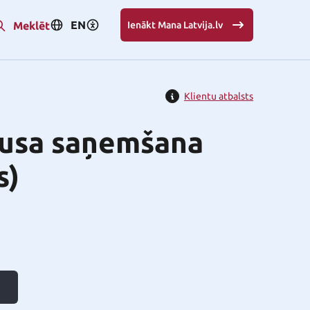
EN
Meklēt
Ienākt Mana Latvija.lv
Klientu atbalsts
tusa saņemšana
s)