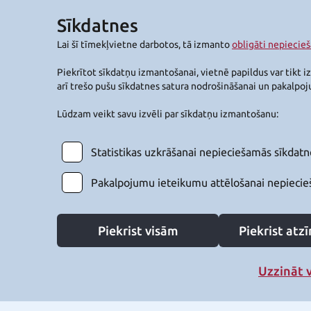
Sīkdatnes
Lai šī tīmekļvietne darbotos, tā izmanto
obligāti nepiecie
Piekrītot sīkdatņu izmantošanai, vietnē papildus var tikt i
arī trešo pušu sīkdatnes satura nodrošināšanai un pakalpo
Lūdzam veikt savu izvēli par sīkdatņu izmantošanu:
Statistikas uzkrāšanai nepieciešamās sīkdatn
Pakalpojumu ieteikumu attēlošanai nepiecie
Piekrist visām
Piekrist at
Uzzināt 