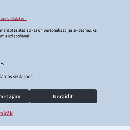
šamās sīkdatnes
.
zmantotas statistikas un personalizācijas sīkdatnes, kā
jumu uzlabošanai.
es
šamas sīkdatnes
zīmētajām
Noraidīt
vairāk