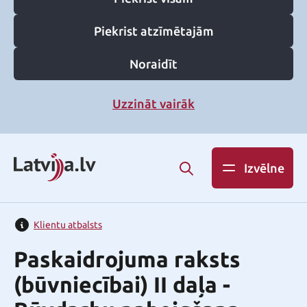
Piekrist atzīmētajām
Noraidīt
Uzzināt vairāk
Izvēlne
Klientu atbalsts
Paskaidrojuma raksts
(būvniecībai) II daļa -