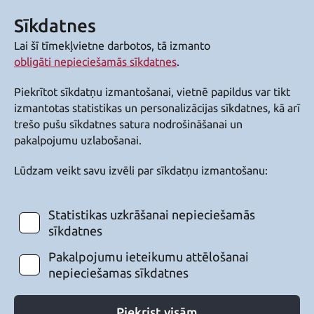
Sīkdatnes
Lai šī tīmekļvietne darbotos, tā izmanto
obligāti nepieciešamās sīkdatnes
.
Piekrītot sīkdatņu izmantošanai, vietnē papildus var tikt
izmantotas statistikas un personalizācijas sīkdatnes, kā arī
trešo pušu sīkdatnes satura nodrošināšanai un
pakalpojumu uzlabošanai.
Lūdzam veikt savu izvēli par sīkdatņu izmantošanu:
Statistikas uzkrāšanai nepieciešamās
sīkdatnes
Pakalpojumu ieteikumu attēlošanai
nepieciešamas sīkdatnes
Piekrist visām