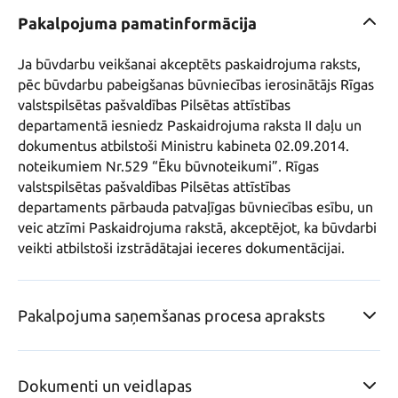
Pakalpojuma pamatinformācija
Ja būvdarbu veikšanai akceptēts paskaidrojuma raksts, 
pēc būvdarbu pabeigšanas būvniecības ierosinātājs Rīgas 
valstspilsētas pašvaldības Pilsētas attīstības 
departamentā iesniedz Paskaidrojuma raksta II daļu un 
dokumentus atbilstoši Ministru kabineta 02.09.2014. 
noteikumiem Nr.529 “Ēku būvnoteikumi”. Rīgas 
valstspilsētas pašvaldības Pilsētas attīstības 
departaments pārbauda patvaļīgas būvniecības esību, un 
veic atzīmi Paskaidrojuma rakstā, akceptējot, ka būvdarbi 
veikti atbilstoši izstrādātajai ieceres dokumentācijai.
Pakalpojuma saņemšanas procesa apraksts
Dokumenti un veidlapas