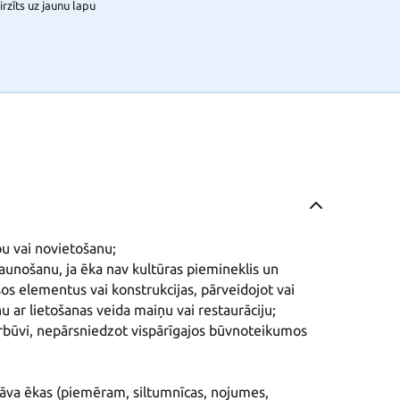
rzīts uz jaunu lapu
u vai novietošanu;

jaunošanu, ja ēka nav kultūras piemineklis un 
os elementus vai konstrukcijas, pārveidojot vai 
u ar lietošanas veida maiņu vai restaurāciju;

ārbūvi, nepārsniedzot vispārīgajos būvnoteikumos 
stāva ēkas (piemēram, siltumnīcas, nojumes, 