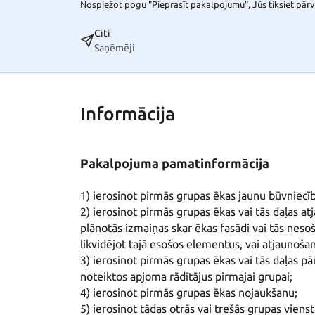
Nospiežot pogu "Pieprasīt pakalpojumu", Jūs tiksiet pārvi
Citi
Saņēmēji
Informācija
Pakalpojuma pamatinformācija
1) ierosinot pirmās grupas ēkas jaunu būvniecīb
2) ierosinot pirmās grupas ēkas vai tās daļas at
plānotās izmaiņas skar ēkas fasādi vai tās nesoš
likvidējot tajā esošos elementus, vai atjaunošan
3) ierosinot pirmās grupas ēkas vai tās daļas p
noteiktos apjoma rādītājus pirmajai grupai;

4) ierosinot pirmās grupas ēkas nojaukšanu;

5) ierosinot tādas otrās vai trešās grupas vien