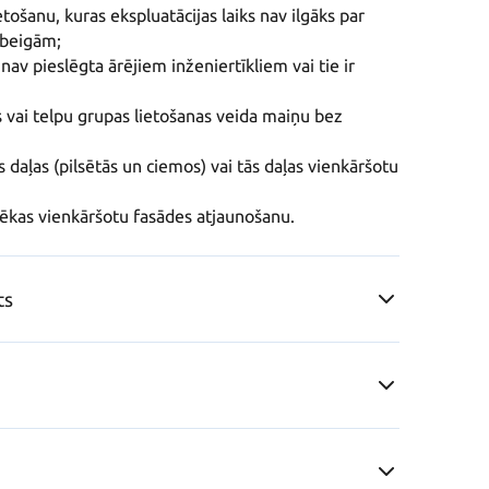
tošanu, kuras ekspluatācijas laiks nav ilgāks par 
beigām;

nav pieslēgta ārējiem inženiertīkliem vai tie ir 
s vai telpu grupas lietošanas veida maiņu bez 
 daļas (pilsētās un ciemos) vai tās daļas vienkāršotu 
 ēkas vienkāršotu fasādes atjaunošanu.
ts