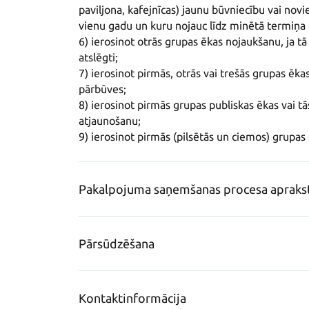
paviljona, kafejnīcas) jaunu būvniecību vai novie
vienu gadu un kuru nojauc līdz minētā termiņa 
6) ierosinot otrās grupas ēkas nojaukšanu, ja tā 
atslēgti;

7) ierosinot pirmās, otrās vai trešās grupas ēka
pārbūves;

8) ierosinot pirmās grupas publiskas ēkas vai tās
atjaunošanu;

9) ierosinot pirmās (pilsētās un ciemos) grupas
Pakalpojuma saņemšanas procesa apraks
Pārsūdzēšana
Kontaktinformācija