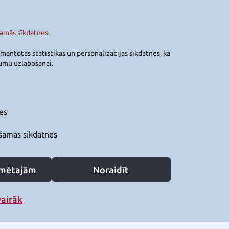
šamās sīkdatnes
.
zmantotas statistikas un personalizācijas sīkdatnes, kā
jumu uzlabošanai.
es
šamas sīkdatnes
zīmētajām
Noraidīt
vairāk