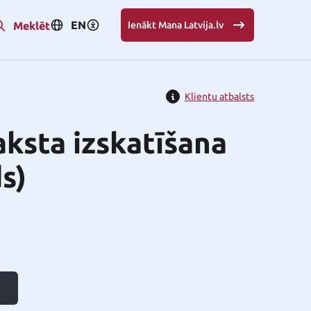
EN
Meklēt
Ienākt Mana Latvija.lv
Klientu atbalsts
ksta izskatīšana
s)