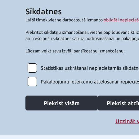
Sīkdatnes
Lai šī tīmekļvietne darbotos, tā izmanto
obligāti nepiecie
Piekrītot sīkdatņu izmantošanai, vietnē papildus var tikt i
arī trešo pušu sīkdatnes satura nodrošināšanai un pakalpo
Lūdzam veikt savu izvēli par sīkdatņu izmantošanu:
Statistikas uzkrāšanai nepieciešamās sīkdatn
Pakalpojumu ieteikumu attēlošanai nepiecie
Piekrist visām
Piekrist at
Uzzināt 