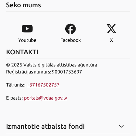
Seko mums
Youtube
Facebook
X
KONTAKTI
© 2026 Valsts digitālās attīstības aģentūra
Reģistrācijas numurs: 90001733697
Tālrunis:
:
+37167502757
E-pasts
:
portals@vdaa.gov.lv
Izmantotie atbalsta fondi