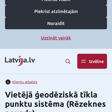
Piekrist atzīmētajām
Noraidīt
Uzzināt vairāk
Izvēlne
Klientu atbalsts
Vietējā ģeodēziskā tīkla
punktu sistēma (Rēzeknes