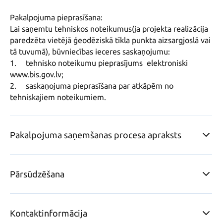
Pakalpojuma pieprasīšana:

Lai saņemtu tehniskos noteikumus(ja projekta realizācija 
paredzēta vietējā ģeodēziskā tīkla punkta aizsargjoslā vai 
tā tuvumā), būvniecības ieceres saskaņojumu:

1.	tehnisko noteikumu pieprasījums  elektroniski 
www.bis.gov.lv; 

2.	saskaņojuma pieprasīšana par atkāpēm no 
tehniskajiem noteikumiem.
Pakalpojuma saņemšanas procesa apraksts
Pārsūdzēšana
Kontaktinformācija