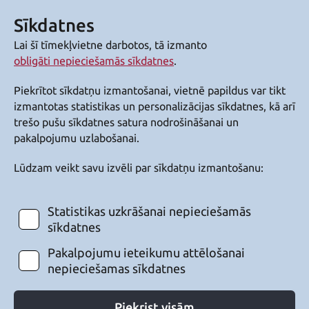
Sīkdatnes
Lai šī tīmekļvietne darbotos, tā izmanto
obligāti nepieciešamās sīkdatnes
.
Piekrītot sīkdatņu izmantošanai, vietnē papildus var tikt
izmantotas statistikas un personalizācijas sīkdatnes, kā arī
trešo pušu sīkdatnes satura nodrošināšanai un
pakalpojumu uzlabošanai.
Lūdzam veikt savu izvēli par sīkdatņu izmantošanu:
Statistikas uzkrāšanai nepieciešamās
sīkdatnes
Pakalpojumu ieteikumu attēlošanai
nepieciešamas sīkdatnes
Piekrist visām