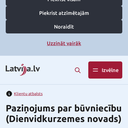
Piekrist atzīmētajām
Noraidīt
Uzzināt vairāk
Izvēlne
Klientu atbalsts
Paziņojums par būvniecību
(Dienvidkurzemes novads)