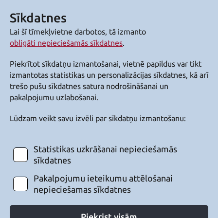
Sīkdatnes
Lai šī tīmekļvietne darbotos, tā izmanto
obligāti nepieciešamās sīkdatnes
.
Piekrītot sīkdatņu izmantošanai, vietnē papildus var tikt
izmantotas statistikas un personalizācijas sīkdatnes, kā arī
trešo pušu sīkdatnes satura nodrošināšanai un
pakalpojumu uzlabošanai.
Lūdzam veikt savu izvēli par sīkdatņu izmantošanu:
Statistikas uzkrāšanai nepieciešamās
sīkdatnes
Pakalpojumu ieteikumu attēlošanai
nepieciešamas sīkdatnes
Piekrist visām