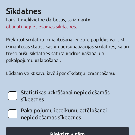
Sīkdatnes
Lai šī tīmekļvietne darbotos, tā izmanto
obligāti nepieciešamās sīkdatnes
.
Piekrītot sīkdatņu izmantošanai, vietnē papildus var tikt
izmantotas statistikas un personalizācijas sīkdatnes, kā arī
trešo pušu sīkdatnes satura nodrošināšanai un
pakalpojumu uzlabošanai.
Lūdzam veikt savu izvēli par sīkdatņu izmantošanu:
Statistikas uzkrāšanai nepieciešamās
sīkdatnes
Pakalpojumu ieteikumu attēlošanai
nepieciešamas sīkdatnes
Piekrist visām