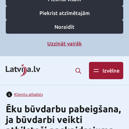
Piekrist atzīmētajām
Noraidīt
Uzzināt vairāk
Izvēlne
Klientu atbalsts
Ēku būvdarbu pabeigšana,
ja būvdarbi veikti