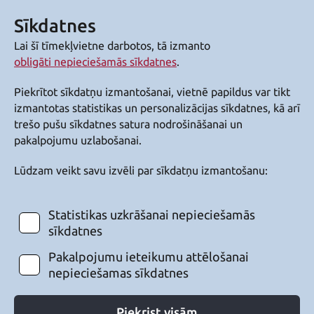
Sīkdatnes
Lai šī tīmekļvietne darbotos, tā izmanto
obligāti nepieciešamās sīkdatnes
.
Piekrītot sīkdatņu izmantošanai, vietnē papildus var tikt
izmantotas statistikas un personalizācijas sīkdatnes, kā arī
trešo pušu sīkdatnes satura nodrošināšanai un
pakalpojumu uzlabošanai.
Lūdzam veikt savu izvēli par sīkdatņu izmantošanu:
Statistikas uzkrāšanai nepieciešamās
sīkdatnes
Pakalpojumu ieteikumu attēlošanai
nepieciešamas sīkdatnes
Piekrist visām