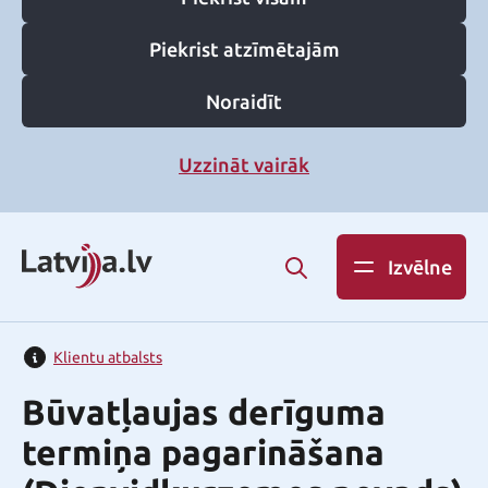
Piekrist atzīmētajām
Noraidīt
Uzzināt vairāk
Izvēlne
Klientu atbalsts
Būvatļaujas derīguma
termiņa pagarināšana