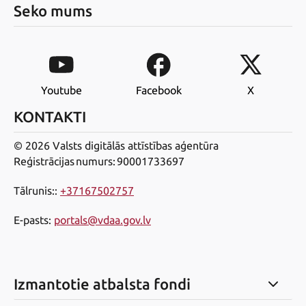
Seko mums
Youtube
Facebook
X
KONTAKTI
© 2026 Valsts digitālās attīstības aģentūra
Reģistrācijas numurs: 90001733697
Tālrunis:
:
+37167502757
E-pasts
:
portals@vdaa.gov.lv
Izmantotie atbalsta fondi