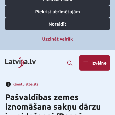
Piekrist atzīmētajām
Noraidīt
Uzzināt vairāk
Izvēlne
Klientu atbalsts
Pašvaldības zemes
iznomāšana sakņu dārzu