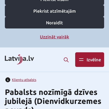
Piekrist atzīmētajām
Noraidīt
Uzzināt vairāk
Izvēlne
Klientu atbalsts
Pabalsts nozīmīgā dzīves
jubilejā (Dienvidkurzemes