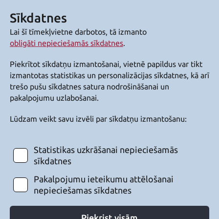
Sīkdatnes
Lai šī tīmekļvietne darbotos, tā izmanto
obligāti nepieciešamās sīkdatnes
.
Piekrītot sīkdatņu izmantošanai, vietnē papildus var tikt
izmantotas statistikas un personalizācijas sīkdatnes, kā arī
trešo pušu sīkdatnes satura nodrošināšanai un
pakalpojumu uzlabošanai.
Lūdzam veikt savu izvēli par sīkdatņu izmantošanu:
Statistikas uzkrāšanai nepieciešamās
sīkdatnes
Pakalpojumu ieteikumu attēlošanai
nepieciešamas sīkdatnes
Piekrist visām