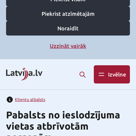
Piekrist atzīmētajām
Noraidīt
Uzzināt vairāk
Izvēlne
Klientu atbalsts
Pabalsts no ieslodzījuma
vietas atbrīvotām