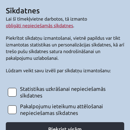
Sīkdatnes
Lai šī tīmekļvietne darbotos, tā izmanto
obligāti nepieciešamās sīkdatnes
.
Piekrītot sīkdatņu izmantošanai, vietnē papildus var tikt
izmantotas statistikas un personalizācijas sīkdatnes, kā arī
trešo pušu sīkdatnes satura nodrošināšanai un
pakalpojumu uzlabošanai.
Lūdzam veikt savu izvēli par sīkdatņu izmantošanu:
Statistikas uzkrāšanai nepieciešamās
sīkdatnes
Pakalpojumu ieteikumu attēlošanai
nepieciešamas sīkdatnes
Piekrist visām