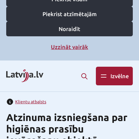
Piekrist atzīmētajām
Noraidīt
Uzzināt vairāk
Izvēlne
Klientu atbalsts
Atzinuma izsniegšana par
higiēnas prasību