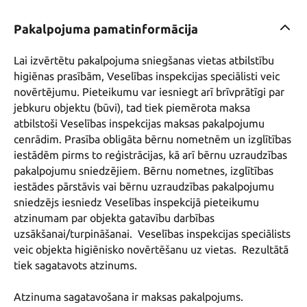
Pakalpojuma pamatinformācija
Lai izvērtētu pakalpojuma sniegšanas vietas atbilstību 
higiēnas prasībām, Veselības inspekcijas speciālisti veic 
novērtējumu. Pieteikumu var iesniegt arī brīvprātīgi par 
jebkuru objektu (būvi), tad tiek piemērota maksa 
atbilstoši Veselības inspekcijas maksas pakalpojumu 
cenrādim. Prasība obligāta bērnu nometnēm un izglītības 
iestādēm pirms to reģistrācijas, kā arī bērnu uzraudzības 
pakalpojumu sniedzējiem. Bērnu nometnes, izglītības 
iestādes pārstāvis vai bērnu uzraudzības pakalpojumu 
sniedzējs iesniedz Veselības inspekcijā pieteikumu 
atzinumam par objekta gatavību darbības 
uzsākšanai/turpināšanai.  Veselības inspekcijas speciālists 
veic objekta higiēnisko novērtēšanu uz vietas.  Rezultātā 
tiek sagatavots atzinums.
