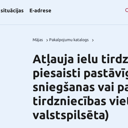
situācijas
E-adrese
Mājas
Pakalpojumu katalogs
Atļauja ielu tird
piesaisti pastāv
sniegšanas vai p
tirdzniecības vie
valstspilsēta)