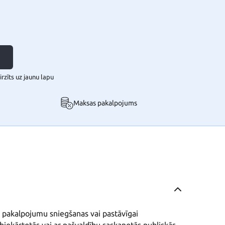
rzīts uz jaunu lapu
Maksas pakalpojums
gai pakalpojumu sniegšanas vai pastāvīgai 