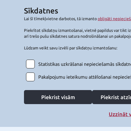
Sīkdatnes
Lai šī tīmekļvietne darbotos, tā izmanto
obligāti nepiecie
Piekrītot sīkdatņu izmantošanai, vietnē papildus var tikt i
arī trešo pušu sīkdatnes satura nodrošināšanai un pakalpo
Lūdzam veikt savu izvēli par sīkdatņu izmantošanu:
Statistikas uzkrāšanai nepieciešamās sīkdatn
Pakalpojumu ieteikumu attēlošanai nepiecie
Piekrist visām
Piekrist at
Uzzināt 