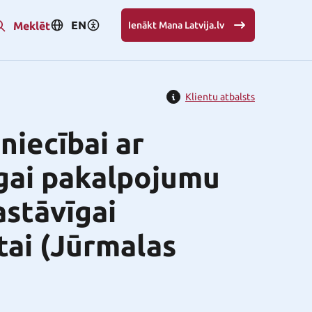
EN
Meklēt
Ienākt Mana Latvija.lv
Klientu atbalsts
zniecībai ar
īgai pakalpojumu
astāvīgai
tai (Jūrmalas