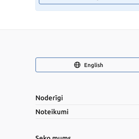
English
Noderīgi
Noteikumi
Seko mums