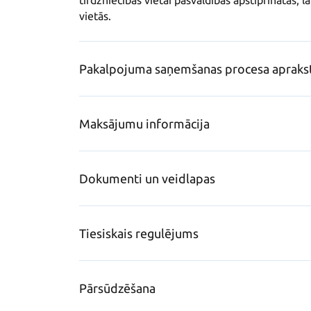
tirdzniecības vietai pašvaldības apstiprinātās, l
vietās.
Pakalpojuma saņemšanas procesa apraks
Maksājumu informācija
Dokumenti un veidlapas
Tiesiskais regulējums
Pārsūdzēšana