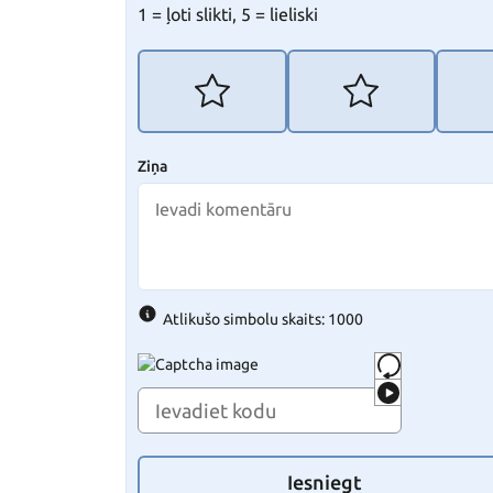
1 = ļoti slikti, 5 = lieliski
Ziņa
Atlikušo simbolu skaits: 1000
Iesniegt