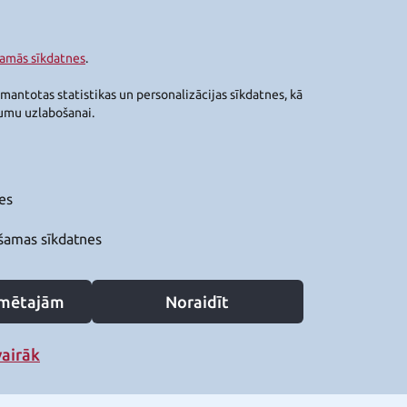
šamās sīkdatnes
.
zmantotas statistikas un personalizācijas sīkdatnes, kā
jumu uzlabošanai.
es
šamas sīkdatnes
zīmētajām
Noraidīt
vairāk