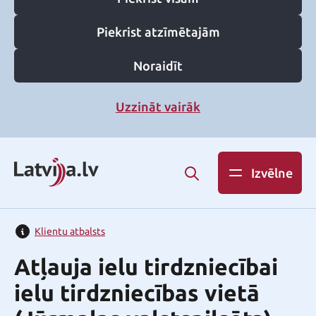
Piekrist atzīmētajām
Noraidīt
Uzzināt vairāk
Izvēlne
Klientu atbalsts
Atļauja ielu tirdzniecībai
ielu tirdzniecības vietā