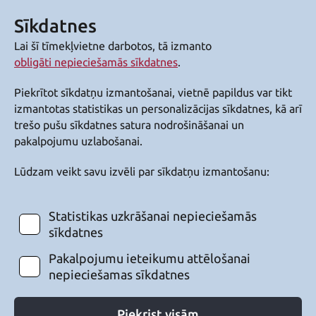
Sīkdatnes
Lai šī tīmekļvietne darbotos, tā izmanto
obligāti nepieciešamās sīkdatnes
.
Piekrītot sīkdatņu izmantošanai, vietnē papildus var tikt
izmantotas statistikas un personalizācijas sīkdatnes, kā arī
trešo pušu sīkdatnes satura nodrošināšanai un
pakalpojumu uzlabošanai.
Lūdzam veikt savu izvēli par sīkdatņu izmantošanu:
Statistikas uzkrāšanai nepieciešamās
sīkdatnes
Pakalpojumu ieteikumu attēlošanai
nepieciešamas sīkdatnes
Piekrist visām