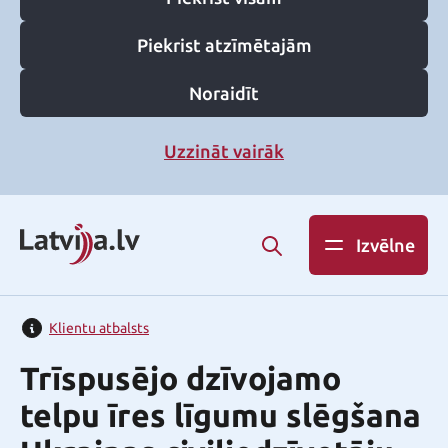
Piekrist atzīmētajām
Noraidīt
Uzzināt vairāk
Izvēlne
Klientu atbalsts
Trīspusējo dzīvojamo
telpu īres līgumu slēgšana