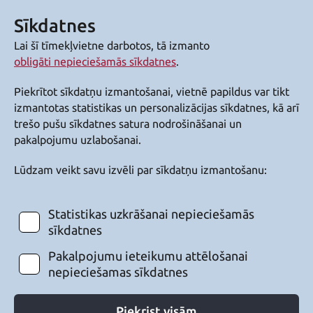
Sīkdatnes
Lai šī tīmekļvietne darbotos, tā izmanto
obligāti nepieciešamās sīkdatnes
.
Piekrītot sīkdatņu izmantošanai, vietnē papildus var tikt
izmantotas statistikas un personalizācijas sīkdatnes, kā arī
trešo pušu sīkdatnes satura nodrošināšanai un
pakalpojumu uzlabošanai.
Lūdzam veikt savu izvēli par sīkdatņu izmantošanu:
Statistikas uzkrāšanai nepieciešamās
sīkdatnes
Pakalpojumu ieteikumu attēlošanai
nepieciešamas sīkdatnes
Piekrist visām