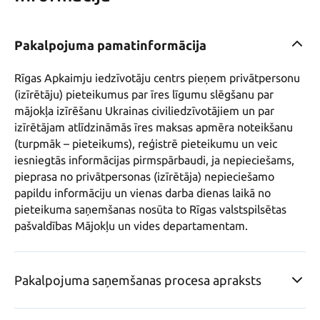
Pakalpojuma pamatinformācija
Rīgas Apkaimju iedzīvotāju centrs pieņem privātpersonu 
(izīrētāju) pieteikumus par īres līgumu slēgšanu par 
mājokļa izīrēšanu Ukrainas civiliedzīvotājiem un par 
izīrētājam atlīdzināmās īres maksas apmēra noteikšanu 
(turpmāk – pieteikums), reģistrē pieteikumu un veic 
iesniegtās informācijas pirmspārbaudi, ja nepieciešams, 
pieprasa no privātpersonas (izīrētāja) nepieciešamo 
papildu informāciju un vienas darba dienas laikā no 
pieteikuma saņemšanas nosūta to Rīgas valstspilsētas 
pašvaldības Mājokļu un vides departamentam.
Pakalpojuma saņemšanas procesa apraksts