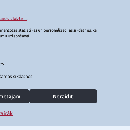
šamās sīkdatnes
.
zmantotas statistikas un personalizācijas sīkdatnes, kā
jumu uzlabošanai.
es
šamas sīkdatnes
zīmētajām
Noraidīt
vairāk