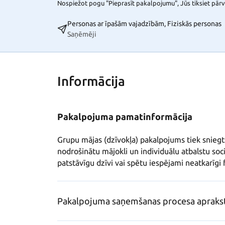
Nospiežot pogu "Pieprasīt pakalpojumu", Jūs tiksiet pārvi
Personas ar īpašām vajadzībām, Fiziskās personas
Saņēmēji
Informācija
Pakalpojuma pamatinformācija
Grupu mājas (dzīvokļa) pakalpojums tiek sniegt
nodrošinātu mājokli un individuālu atbalstu soci
patstāvīgu dzīvi vai spētu iespējami neatkarīgi 
Pakalpojuma saņemšanas procesa apraks