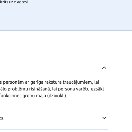
rzīts uz e-adresi
s personām ar garīga rakstura traucējumiem, lai 
ālo problēmu risināšanā, lai persona varētu uzsākt 
funkcionēt grupu mājā (dzīvoklī).
ts