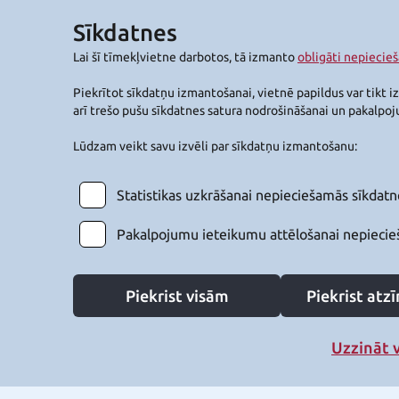
Sīkdatnes
Lai šī tīmekļvietne darbotos, tā izmanto
obligāti nepiecie
Piekrītot sīkdatņu izmantošanai, vietnē papildus var tikt i
arī trešo pušu sīkdatnes satura nodrošināšanai un pakalpo
Lūdzam veikt savu izvēli par sīkdatņu izmantošanu:
Statistikas uzkrāšanai nepieciešamās sīkdatn
Pakalpojumu ieteikumu attēlošanai nepiecie
Piekrist visām
Piekrist at
Uzzināt 