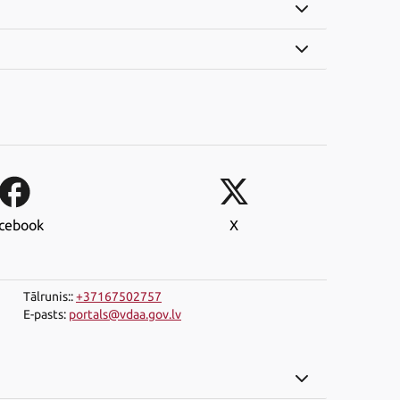
cebook
X
Tālrunis:
:
+37167502757
E-pasts
:
portals@vdaa.gov.lv