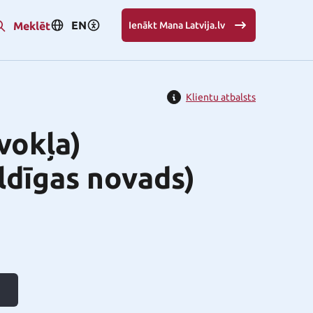
EN
Meklēt
Ienākt Mana Latvija.lv
Klientu atbalsts
vokļa)
ldīgas novads)