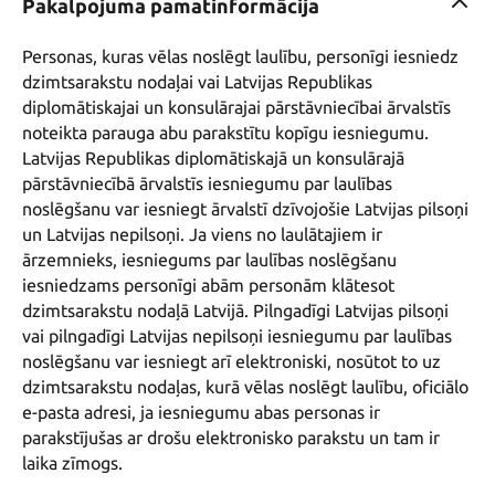
Pakalpojuma pamatinformācija
Personas, kuras vēlas noslēgt laulību, personīgi iesniedz 
dzimtsarakstu nodaļai vai Latvijas Republikas 
diplomātiskajai un konsulārajai pārstāvniecībai ārvalstīs 
noteikta parauga abu parakstītu kopīgu iesniegumu. 
Latvijas Republikas diplomātiskajā un konsulārajā 
pārstāvniecībā ārvalstīs iesniegumu par laulības 
noslēgšanu var iesniegt ārvalstī dzīvojošie Latvijas pilsoņi 
un Latvijas nepilsoņi. Ja viens no laulātajiem ir 
ārzemnieks, iesniegums par laulības noslēgšanu 
iesniedzams personīgi abām personām klātesot 
dzimtsarakstu nodaļā Latvijā. Pilngadīgi Latvijas pilsoņi 
vai pilngadīgi Latvijas nepilsoņi iesniegumu par laulības 
noslēgšanu var iesniegt arī elektroniski, nosūtot to uz 
dzimtsarakstu nodaļas, kurā vēlas noslēgt laulību, oficiālo 
e-pasta adresi, ja iesniegumu abas personas ir 
parakstījušas ar drošu elektronisko parakstu un tam ir 
laika zīmogs.