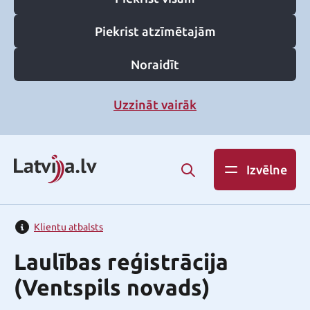
Piekrist atzīmētajām
Noraidīt
Uzzināt vairāk
Izvēlne
Klientu atbalsts
Laulības reģistrācija
(Ventspils novads)