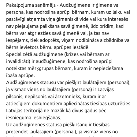
Pakalpojuma saņēmējs - Audžuģimene ir ģimene vai 
persona, kas nodrošina aprūpi bērnam, kuram uz laiku vai 
pastāvīgi atņemta viņa ģimeniskā vide vai kura interesēs 
nav pieļaujama palikšana savā ģimenē, līdz brīdim, kad 
bērns var atgriezties savā ģimenē vai, ja tas nav 
iespējams, tiek adoptēts, viņam nodibināta aizbildnība vai 
bērns ievietots bērnu aprūpes iestādē.

Specializētā audžuģimene (krīzes vai bērnam ar 
invaliditāti) ir audžuģimene, kas nodrošina aprūpi 
noteiktas mērķgrupas bērnam, kuram ir nepieciešama 
īpaša aprūpe.

Audžuģimenes statusu var piešķirt laulātajiem (personai), 
ja vismaz viens no laulātajiem (persona) ir Latvijas 
pilsonis, nepilsonis vai ārzemnieks, kuram ir ar 
attiecīgiem dokumentiem apliecinātas tiesības uzturēties 
Latvijas teritorijā ne mazāk kā divus gadus pēc 
iesnieguma iesniegšanas.

Uz audžuģimenes statusa piešķiršanu ir tiesības 
pretendēt laulātajiem (personai), ja vismaz viens no 