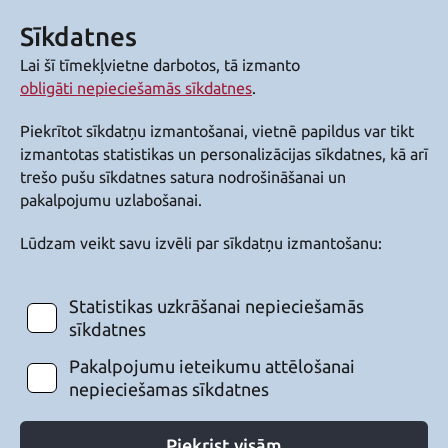
Sīkdatnes
Lai šī tīmekļvietne darbotos, tā izmanto
obligāti nepieciešamās sīkdatnes
.
Piekrītot sīkdatņu izmantošanai, vietnē papildus var tikt
izmantotas statistikas un personalizācijas sīkdatnes, kā arī
trešo pušu sīkdatnes satura nodrošināšanai un
pakalpojumu uzlabošanai.
Lūdzam veikt savu izvēli par sīkdatņu izmantošanu:
Statistikas uzkrāšanai nepieciešamās
sīkdatnes
Pakalpojumu ieteikumu attēlošanai
nepieciešamas sīkdatnes
Piekrist visām