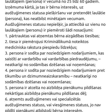
laulātajiem (persona) ir vecumā no 25 līdz 60 gadiem. 
Izņēmuma kārtā, ja tas ir bērna interesēs, uz 
audžuģimenes statusa piešķiršanu var pretendēt laulātie 
(persona), kas neatbilst minētajam vecumam.

Audžuģimenes statusu nepiešķir, ja attiecībā uz vienu no 
laulātajiem (personu) ir piemēroti šādi nosacījumi:

1. pārtrauktas vai atņemtas bērna aizgādības tiesības;

2. tiesa ir piemērojusi Krimināllikumā noteiktos 
medicīniska rakstura piespiedu līdzekļus;

3. persona ir sodīta par noziedzīgiem nodarījumiem, kas 
saistīti ar vardarbību vai vardarbības piedraudējumu, – 
neatkarīgi no sodāmības dzēšanas vai noņemšanas;

4. persona ir sodīta par noziedzīgiem nodarījumiem pret 
tikumību un dzimumneaizskaramību – neatkarīgi no 
sodāmības dzēšanas vai noņemšanas;

5. persona ir atcelta no aizbildņa pienākumu pildīšanas 
nekārtīgas aizbildņa pienākumu pildīšanas dēļ;

6. atņemts audžuģimenes vai specializētās 
audžuģimenes statuss, vai viesģimenes statuss, jo nav 
pildīti pienākumi atbilstoši bērna interesēm.
