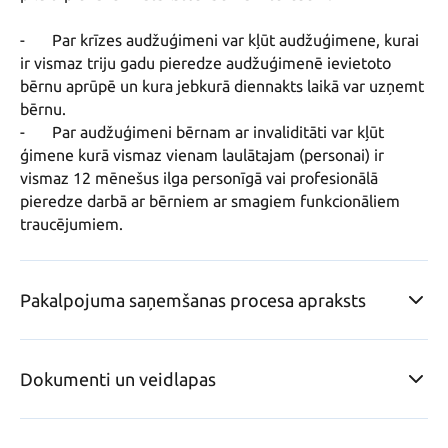
-	Par krīzes audžuģimeni var kļūt audžuģimene, kurai 
ir vismaz triju gadu pieredze audžuģimenē ievietoto 
bērnu aprūpē un kura jebkurā diennakts laikā var uzņemt 
bērnu.

-	Par audžuģimeni bērnam ar invaliditāti var kļūt 
ģimene kurā vismaz vienam laulātajam (personai) ir 
vismaz 12 mēnešus ilga personīgā vai profesionālā 
pieredze darbā ar bērniem ar smagiem funkcionāliem 
traucējumiem.
Pakalpojuma saņemšanas procesa apraksts
Dokumenti un veidlapas