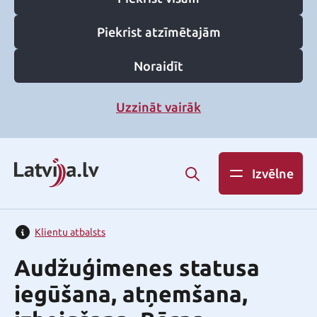
Piekrist atzīmētajām
Noraidīt
Uzzināt vairāk
Izvēlne
Klientu atbalsts
Audžuģimenes statusa
iegūšana, atņemšana,