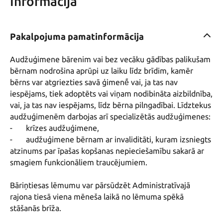
Informācija
Pakalpojuma pamatinformācija
Audžuģimene bārenim vai bez vecāku gādības palikušam 
bērnam nodrošina aprūpi uz laiku līdz brīdim, kamēr 
bērns var atgriezties savā ģimenē̄ vai, ja tas nav 
iespējams, tiek adoptēts vai viņam nodibināta aizbildnība, 
vai, ja tas nav iespējams, līdz bērna pilngadībai. Līdztekus 
audžuģimenēm darbojas arī specializētās audžuģimenes:

-	krīzes audžuģimene,

-	audžuģimene bērnam ar invaliditāti, kuram izsniegts 
atzinums par īpašas kopšanas nepieciešamību sakarā ar 
smagiem funkcionāliem traucējumiem.

Bāriņtiesas lēmumu var pārsūdzēt Administratīvajā 
rajona tiesā viena mēneša laikā no lēmuma spēkā 
stāšanās brīža.
