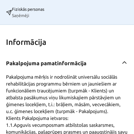
Fiziskās personas
Saņēmēji
Informācija
Pakalpojuma pamatinformācija
Pakalpojuma mērķis ir nodrošināt universālu sociālās 
rehabilitācijas programmu bērniem un jauniešiem ar 
funkcionāliem traucējumiem (turpmāk - Klients) un 
atbalsta pasākumus viņu likumiskajiem pārstāvjiem un 
ģimenes locekļiem, t.i.: brāļiem, māsām, vecvecākiem, 
u.c. ģimenes locekļiem (turpmāk - Pakalpojums). 

Klients Pakalpojuma ietvaros:

1.1.Apguvis vecumposmam atbilstošas saskarsmes, 
komunikācijas, pašaprūpes prasmes un paaugstinājis savu 