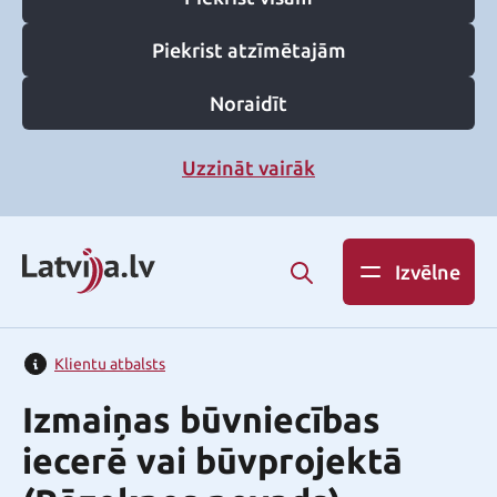
Piekrist atzīmētajām
Noraidīt
Uzzināt vairāk
Izvēlne
Klientu atbalsts
Izmaiņas būvniecības
iecerē vai būvprojektā