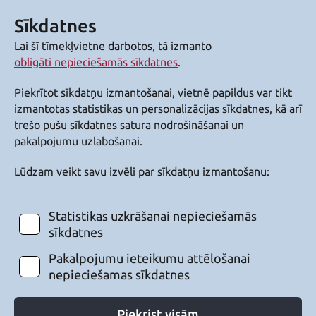
Sīkdatnes
Lai šī tīmekļvietne darbotos, tā izmanto
obligāti nepieciešamās sīkdatnes
.
Piekrītot sīkdatņu izmantošanai, vietnē papildus var tikt
izmantotas statistikas un personalizācijas sīkdatnes, kā arī
trešo pušu sīkdatnes satura nodrošināšanai un
pakalpojumu uzlabošanai.
Lūdzam veikt savu izvēli par sīkdatņu izmantošanu:
Statistikas uzkrāšanai nepieciešamās
sīkdatnes
Pakalpojumu ieteikumu attēlošanai
nepieciešamas sīkdatnes
Piekrist visām