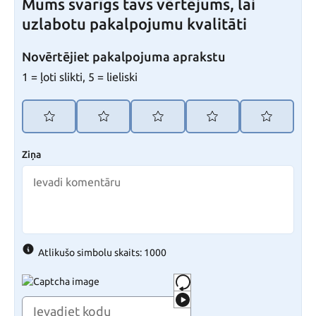
Mums svarīgs tavs vērtējums, lai
uzlabotu pakalpojumu kvalitāti
Novērtējiet pakalpojuma aprakstu
1 = ļoti slikti, 5 = lieliski
Ziņa
Atlikušo simbolu skaits: 1000