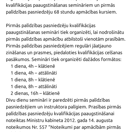
kvalifikācijas paaugstināšanas semināriem un pirmās 
palīdzības pasniedzēju 68 stundu apmācības kursiem.

Pirmās palīdzības pasniedzēju kvalifikācijas 
paaugstināšanas semināri tiek organizēti, lai nodrošinātu 
pirmās palīdzības apmācību atbilstoši vienotām prasībām. 
Pirmās palīdzības pasniedzējiem regulāri jāatjauno 
zināšanas un prasmes, piedaloties kvalifikācijas celšanas 
pasākumos. Semināri tiek organizēti dažādos formātos:

    1 diena, 4h – klātienē

    1 diena, 4h – attālināti

    1 diena, 8h – klātienē

    1 diena, 8h – attālināti

    2 dienas, 16h – klātienē

Divu dienu semināri ir paredzēti pirmās palīdzības 
pasniedzējiem un instruktora palīgiem. Prasības pirmās 
palīdzības pasniedzēju kvalifikācijas paaugstināšanai 
noteiktas Ministru kabineta 2012. gada 14. augusta 
noteikumos Nr. 557 “Noteikumi par apmācībām pirmās 