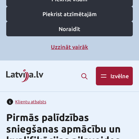
Piekrist atzīmētajām
Noraidīt
Uzzināt vairāk
Izvēlne
Klientu atbalsts
Pirmās palīdzības
sniegšanas apmācību un