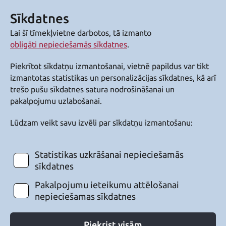
Sīkdatnes
Lai šī tīmekļvietne darbotos, tā izmanto
obligāti nepieciešamās sīkdatnes
.
Piekrītot sīkdatņu izmantošanai, vietnē papildus var tikt
izmantotas statistikas un personalizācijas sīkdatnes, kā arī
trešo pušu sīkdatnes satura nodrošināšanai un
pakalpojumu uzlabošanai.
Lūdzam veikt savu izvēli par sīkdatņu izmantošanu:
Statistikas uzkrāšanai nepieciešamās
sīkdatnes
Pakalpojumu ieteikumu attēlošanai
nepieciešamas sīkdatnes
Piekrist visām