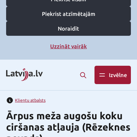
Piekrist atzīmētajām
Noraidīt
Uzzināt vairāk
Izvēlne
Klientu atbalsts
Ārpus meža augošu koku
ciršanas atļauja (Rēzeknes