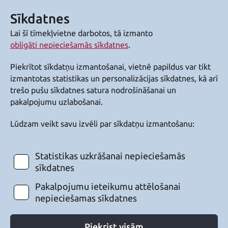
Sīkdatnes
Lai šī tīmekļvietne darbotos, tā izmanto
obligāti nepieciešamās sīkdatnes
.
Piekrītot sīkdatņu izmantošanai, vietnē papildus var tikt
izmantotas statistikas un personalizācijas sīkdatnes, kā arī
trešo pušu sīkdatnes satura nodrošināšanai un
pakalpojumu uzlabošanai.
Lūdzam veikt savu izvēli par sīkdatņu izmantošanu:
Statistikas uzkrāšanai nepieciešamās
sīkdatnes
Pakalpojumu ieteikumu attēlošanai
nepieciešamas sīkdatnes
Piekrist visām