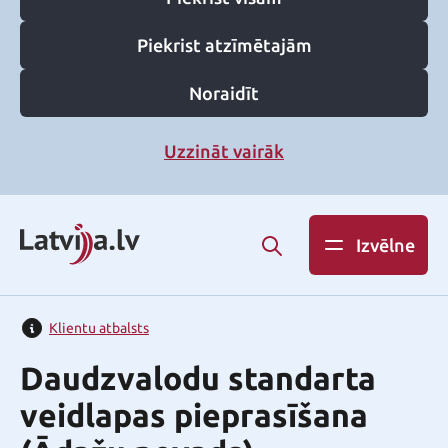
Piekrist atzīmētajām
Noraidīt
Uzzināt vairāk
Izvēlne
Klientu atbalsts
Daudzvalodu standarta
veidlapas pieprasīšana