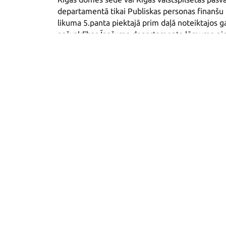
departamentā tikai Publiskas personas finanšu 
likuma 5.panta piektajā prim daļā noteiktajos g
pašvaldības Īpašuma departamenta lēmuma pi
bezatlīdzības lietošanā sabiedriskā labuma org
atbilstošs līgums. Nekustamais īpašums tiek nod
spēkā, savukārt par ēkas vai telpu nodošanu bez
sagatavots un parakstīts pieņemšanas-nodošana
Pakalpojuma saņemšanas procesa apraks
Tiesiskais regulējums
Kontaktinformācija