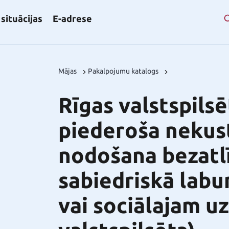
situācijas
E-adrese
Mājas
Pakalpojumu katalogs
Rīgas valstspilsē
piederoša neku
nodošana bezatlī
sabiedriskā lab
vai sociālajam 