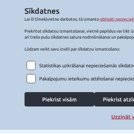
Sīkdatnes
Lai šī tīmekļvietne darbotos, tā izmanto
obligāti nepiecie
Piekrītot sīkdatņu izmantošanai, vietnē papildus var tikt i
arī trešo pušu sīkdatnes satura nodrošināšanai un pakalpo
Lūdzam veikt savu izvēli par sīkdatņu izmantošanu:
Statistikas uzkrāšanai nepieciešamās sīkdatn
Pakalpojumu ieteikumu attēlošanai nepiecie
Piekrist visām
Piekrist at
Uzzināt 