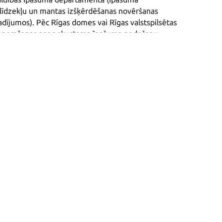
līdzekļu un mantas izšķērdēšanas novēršanas 
adījumos). Pēc Rīgas domes vai Rīgas valstspilsētas 
eņemšanas par nekustama īpašuma nodošanu 
anizācijai vai sociālajam uzņēmumam tiek noslēgts 
ots bezatlīdzības lietošanā ar līguma stāšanos 
atlīdzības lietošanā papildus līgumam tiek 
s akts.
ts