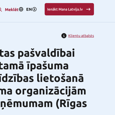
EN
Meklēt
Ienākt Mana Latvija.lv
Klientu atbalsts
tas pašvaldībai
stamā īpašuma
dzības lietošanā
uma organizācijām
uzņēmumam (Rīgas