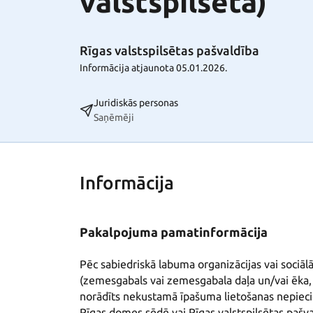
valstspilsēta)
Rīgas valstspilsētas pašvaldība
Informācija atjaunota 05.01.2026.
Juridiskās personas
Saņēmēji
Informācija
Pakalpojuma pamatinformācija
Pēc sabiedriskā labuma organizācijas vai soc
(zemesgabals vai zemesgabala daļa un/vai ēka, v
norādīts nekustamā īpašuma lietošanas nepieci
Rīgas domes sēdē vai Rīgas valstspilsētas paš