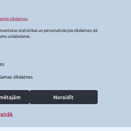
šamās sīkdatnes
.
zmantotas statistikas un personalizācijas sīkdatnes, kā
jumu uzlabošanai.
es
šamas sīkdatnes
zīmētajām
Noraidīt
vairāk