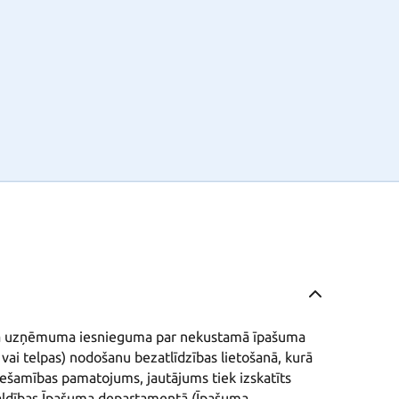
iālā uzņēmuma iesnieguma par nekustamā īpašuma 
ai telpas) nodošanu bezatlīdzības lietošanā, kurā 
ešamības pamatojums, jautājums tiek izskatīts 
valdības Īpašuma departamentā (Īpašuma 