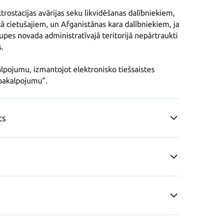
rostacijas avārijas seku likvidēšanas dalībniekiem, 
ā cietušajiem, un Afganistānas kara dalībniekiem, ja 
upes novada administratīvajā teritorijā nepārtraukti 


alpojumu, izmantojot elektronisko tiešsaistes 
 pakalpojumu”.
ts