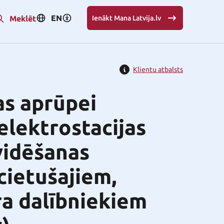
EN
Meklēt
Ienākt Mana Latvija.lv
Klientu atbalsts
as aprūpei
lektrostacijas
kvidēšanas
cietušajiem,
ra dalībniekiem