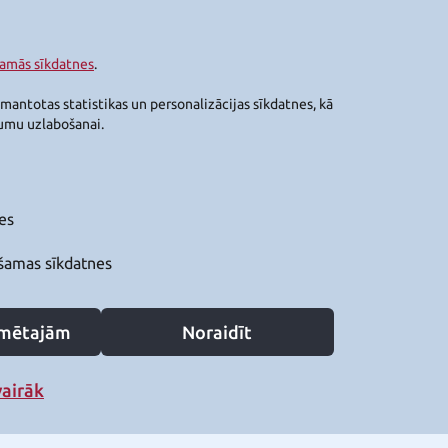
šamās sīkdatnes
.
zmantotas statistikas un personalizācijas sīkdatnes, kā
jumu uzlabošanai.
es
šamas sīkdatnes
zīmētajām
Noraidīt
vairāk