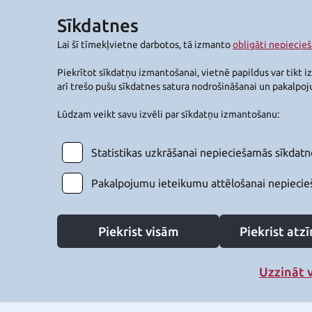
Sīkdatnes
Lai šī tīmekļvietne darbotos, tā izmanto
obligāti nepiecie
Piekrītot sīkdatņu izmantošanai, vietnē papildus var tikt i
arī trešo pušu sīkdatnes satura nodrošināšanai un pakalpo
Lūdzam veikt savu izvēli par sīkdatņu izmantošanu:
Statistikas uzkrāšanai nepieciešamās sīkdatn
Pakalpojumu ieteikumu attēlošanai nepiecie
Piekrist visām
Piekrist at
Uzzināt 