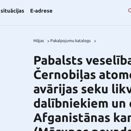
situācijas
E-adrese
Mājas
Pakalpojumu katalogs
Pabalsts veselīb
Černobiļas atome
avārijas seku li
dalībniekiem un 
Afganistānas ka