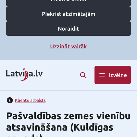
Piekrist atzīmētajām
Noraidīt
Uzzināt vairāk
Izvēlne
Klientu atbalsts
Pašvaldības zemes vienību
atsavināšana (Kuldīgas