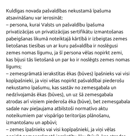
Kuldīgas novada pašvaldības nekustamā īpašuma 
atsavināšanu var ierosināt:

– persona, kurai Valsts un pašvaldību īpašuma 
privatizācijas un privatizācijas sertifikātu izmantošanas 
pabeigšanas likumā noteiktajā kārtībā ir izbeigtas zemes 
lietošanas tiesības un ar kuru pašvaldība ir noslēgusi 
zemes nomas līgumu, ja šī persona vēlas nopirkt zemi, 
kas bijusi tās lietošanā un par ko ir noslēgts zemes nomas 
līgums;

– zemesgrāmatā ierakstītas ēkas (būves) īpašnieks vai visi 
kopīpašnieki, ja viņi vēlas nopirkt pašvaldībai piederošu 
nekustamo īpašumu, kas sastāv no zemesgabala un 
nedzīvojamās ēkas (būves), un uz šā zemesgabala 
atrodas arī viņiem piederoša ēka (būve), bet zemesgabala 
sadale nav pieļaujama atbilstoši normatīvo aktu 
noteikumiem par vispārīgo teritorijas plānošanu, 
izmantošanu un apbūvi;

– zemes īpašnieks vai visi kopīpašnieki, ja viņi vēlas 