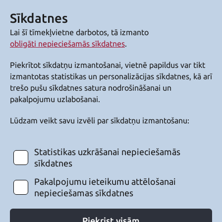
Sīkdatnes
Lai šī tīmekļvietne darbotos, tā izmanto
obligāti nepieciešamās sīkdatnes
.
Piekrītot sīkdatņu izmantošanai, vietnē papildus var tikt
izmantotas statistikas un personalizācijas sīkdatnes, kā arī
trešo pušu sīkdatnes satura nodrošināšanai un
pakalpojumu uzlabošanai.
Lūdzam veikt savu izvēli par sīkdatņu izmantošanu:
Statistikas uzkrāšanai nepieciešamās
sīkdatnes
Pakalpojumu ieteikumu attēlošanai
nepieciešamas sīkdatnes
Piekrist visām