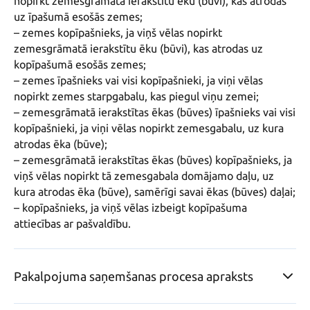
nopirkt zemesgrāmatā ierakstītu ēku (būvi), kas atrodas 
uz īpašumā esošās zemes;

– zemes kopīpašnieks, ja viņš vēlas nopirkt 
zemesgrāmatā ierakstītu ēku (būvi), kas atrodas uz 
kopīpašumā esošās zemes;

– zemes īpašnieks vai visi kopīpašnieki, ja viņi vēlas 
nopirkt zemes starpgabalu, kas piegul viņu zemei;

– zemesgrāmatā ierakstītas ēkas (būves) īpašnieks vai visi 
kopīpašnieki, ja viņi vēlas nopirkt zemesgabalu, uz kura 
atrodas ēka (būve);

– zemesgrāmatā ierakstītas ēkas (būves) kopīpašnieks, ja 
viņš vēlas nopirkt tā zemesgabala domājamo daļu, uz 
kura atrodas ēka (būve), samērīgi savai ēkas (būves) daļai;

– kopīpašnieks, ja viņš vēlas izbeigt kopīpašuma 
attiecības ar pašvaldību.
Pakalpojuma saņemšanas procesa apraksts