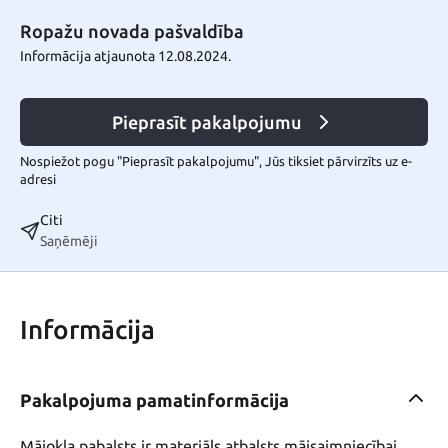
Ropažu novada pašvaldība
Informācija atjaunota 12.08.2024.
Pieprasīt pakalpojumu
Nospiežot pogu "Pieprasīt pakalpojumu", Jūs tiksiet pārvirzīts uz e-
adresi
Citi
Saņēmēji
Informācija
Pakalpojuma pamatinformācija
Mājokļa pabalsts ir materiāls atbalsts mājsaimniecībai 