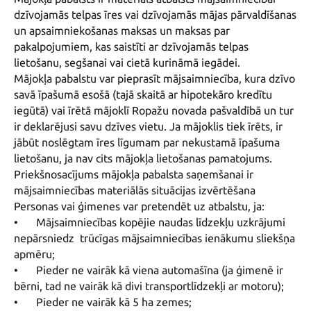
dzīvojamās telpas īres vai dzīvojamās mājas pārvaldīšanas 
un apsaimniekošanas maksas un maksas par 
pakalpojumiem, kas saistīti ar dzīvojamās telpas 
lietošanu, segšanai vai cietā kurināmā iegādei.

Mājokļa pabalstu var pieprasīt mājsaimniecība, kura dzīvo 
savā īpašumā esošā (tajā skaitā ar hipotekāro kredītu 
iegūtā) vai īrētā mājoklī Ropažu novada pašvaldībā un tur 
ir deklarējusi savu dzīves vietu. Ja mājoklis tiek īrēts, ir 
jābūt noslēgtam īres līgumam par nekustamā īpašuma 
lietošanu, ja nav cits mājokļa lietošanas pamatojums.

Priekšnosacījums mājokļa pabalsta saņemšanai ir 
mājsaimniecības materiālās situācijas izvērtēšana

Personas vai ģimenes var pretendēt uz atbalstu, ja:

•	Mājsaimniecības kopējie naudas līdzekļu uzkrājumi 
nepārsniedz  trūcīgas mājsaimniecības ienākumu sliekšņa 
apmēru;

•	Pieder ne vairāk kā viena automašīna (ja ģimenē ir 
bērni, tad ne vairāk kā divi transportlīdzekļi ar motoru);

•	Pieder ne vairāk kā 5 ha zemes;
