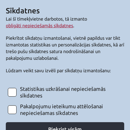
Sīkdatnes
Lai šī tīmekļvietne darbotos, tā izmanto
obligāti nepieciešamās sīkdatnes
.
Piekrītot sīkdatņu izmantošanai, vietnē papildus var tikt
izmantotas statistikas un personalizācijas sīkdatnes, kā arī
trešo pušu sīkdatnes satura nodrošināšanai un
pakalpojumu uzlabošanai.
Lūdzam veikt savu izvēli par sīkdatņu izmantošanu:
Statistikas uzkrāšanai nepieciešamās
sīkdatnes
Pakalpojumu ieteikumu attēlošanai
nepieciešamas sīkdatnes
Piekrist visām