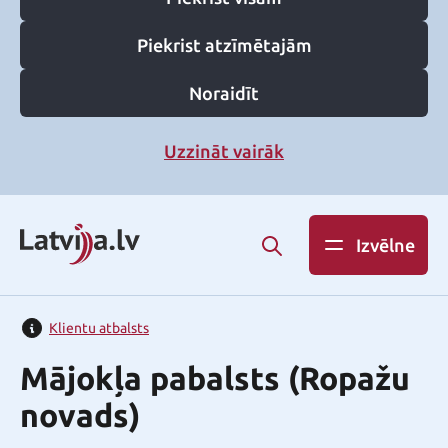
Piekrist atzīmētajām
Noraidīt
Uzzināt vairāk
Izvēlne
Klientu atbalsts
Mājokļa pabalsts (Ropažu
novads)