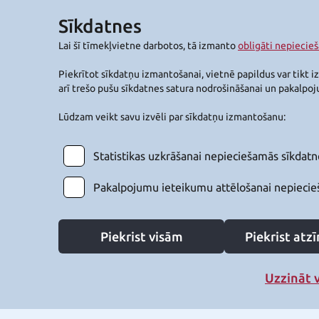
Sīkdatnes
Lai šī tīmekļvietne darbotos, tā izmanto
obligāti nepiecie
Piekrītot sīkdatņu izmantošanai, vietnē papildus var tikt i
arī trešo pušu sīkdatnes satura nodrošināšanai un pakalpo
Lūdzam veikt savu izvēli par sīkdatņu izmantošanu:
Statistikas uzkrāšanai nepieciešamās sīkdatn
Pakalpojumu ieteikumu attēlošanai nepiecie
Piekrist visām
Piekrist at
Uzzināt 