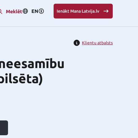
EN
Meklēt
Ienākt Mana Latvija.lv
Klientu atbalsts
s neesamību
pilsēta)