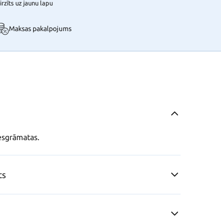
rzīts uz jaunu lapu
Maksas pakalpojums
esgrāmatas.
ts