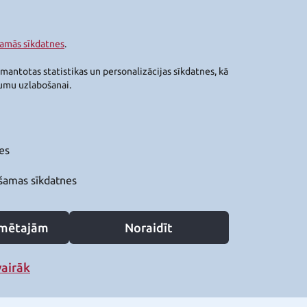
šamās sīkdatnes
.
zmantotas statistikas un personalizācijas sīkdatnes, kā
jumu uzlabošanai.
es
šamas sīkdatnes
zīmētajām
Noraidīt
vairāk