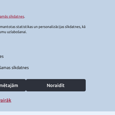
šamās sīkdatnes
.
zmantotas statistikas un personalizācijas sīkdatnes, kā
jumu uzlabošanai.
es
šamas sīkdatnes
zīmētajām
Noraidīt
vairāk