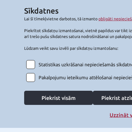
Sīkdatnes
Lai šī tīmekļvietne darbotos, tā izmanto
obligāti nepiecie
Piekrītot sīkdatņu izmantošanai, vietnē papildus var tikt i
arī trešo pušu sīkdatnes satura nodrošināšanai un pakalpo
Lūdzam veikt savu izvēli par sīkdatņu izmantošanu:
Statistikas uzkrāšanai nepieciešamās sīkdatn
Pakalpojumu ieteikumu attēlošanai nepiecie
Piekrist visām
Piekrist at
Uzzināt 