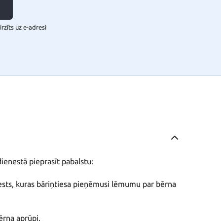
rzīts uz e-adresi
ienestā pieprasīt pabalstu:

nests, kuras bāriņtiesa pieņēmusi lēmumu par bērna 
na aprūpi.
