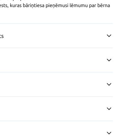
nests, kuras bāriņtiesa pieņēmusi lēmumu par bērna 
ts