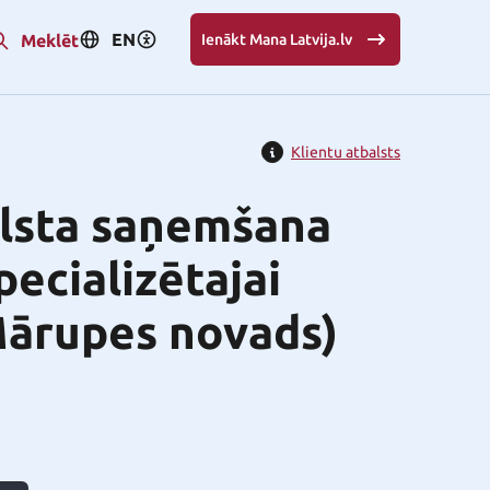
EN
Meklēt
Ienākt Mana Latvija.lv
Klientu atbalsts
alsta saņemšana
ecializētajai
ārupes novads)