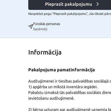
Pieprasīt pakalpojumu
Nospiežot pogu "Pieprasīt pakalpojumu", Jūs tiksiet pārvi
Fiziskās personas
Saņēmēji
Informācija
Pakalpojuma pamatinformācija
Audžuģimenei ir tiesības pašvaldības sociālajā d
1) apģērba un mīkstā inventāra iegādei. 

Pabalstu izmaksā tās pašvaldības sociālais die
ievietošanu audžuģimenē.

2) bērna uzturam par audžuģimenē uzņemta bēr