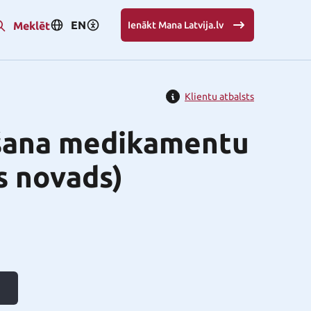
EN
Meklēt
Ienākt Mana Latvija.lv
Klientu atbalsts
ršana medikamentu
s novads)