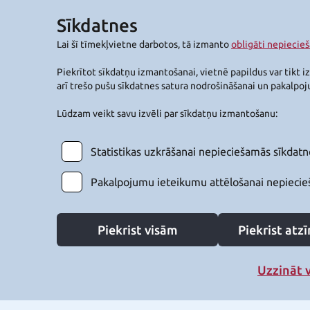
Sīkdatnes
Lai šī tīmekļvietne darbotos, tā izmanto
obligāti nepiecie
Piekrītot sīkdatņu izmantošanai, vietnē papildus var tikt i
arī trešo pušu sīkdatnes satura nodrošināšanai un pakalpo
Lūdzam veikt savu izvēli par sīkdatņu izmantošanu:
Statistikas uzkrāšanai nepieciešamās sīkdatn
Pakalpojumu ieteikumu attēlošanai nepiecie
Piekrist visām
Piekrist at
Uzzināt 