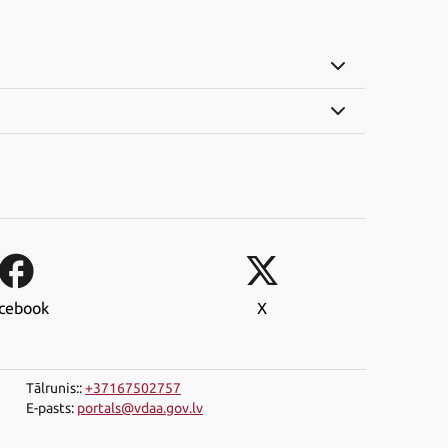
cebook
X
Tālrunis:
:
+37167502757
E-pasts
:
portals@vdaa.gov.lv