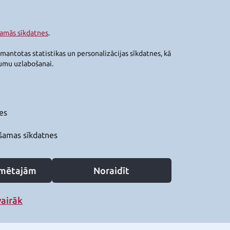
šamās sīkdatnes
.
zmantotas statistikas un personalizācijas sīkdatnes, kā
jumu uzlabošanai.
es
šamas sīkdatnes
zīmētajām
Noraidīt
vairāk