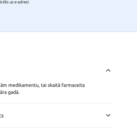
rzīts uz e-adresi
ām medikamentu, tai skaitā farmaceita 
āra gadā.
ts