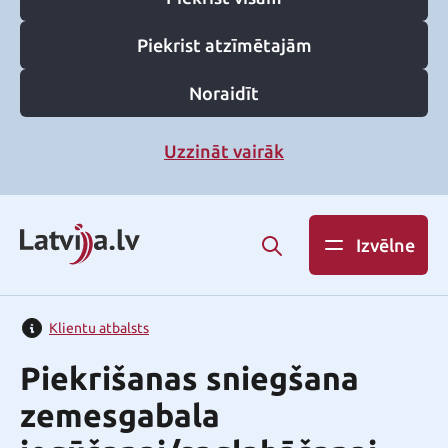
Piekrist atzīmētajām
Noraidīt
Uzzināt vairāk
Izvēlne
Klientu atbalsts
Piekrišanas sniegšana
zemesgabala