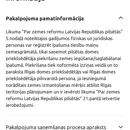
Pakalpojuma pamatinformācija
Likuma "Par zemes reformu Latvijas Republikas pilsētās" 
5.nodaļā noteiktajos gadījumos fiziskas un juridiskas 
personas var reģistrēt īpašuma tiesību maiņu 
zemesgrāmatā, tikai saņemot pilsētas domes 
priekšsēdētāja piekrišanu zemes iegūšanai/saglabāšanai 
īpašumā. Piekrišana tiek noformēta izziņas veidā un to 
paraksta Rīgas domes priekšsēdētājs vai Rīgas domes 
priekšsēdētāja pilnvarotā persona, ja iesniegumā 
norādītais zemes izmantošanas mērķis atbilst Rīgas 
teritorijas plānojumam un ir ievēroti likuma "Par zemes 
reformu Latvijas Republikas pilsētās" 21.pantā ietvertie 
ierobežojumi.
Pakalpojuma saņemšanas procesa apraksts